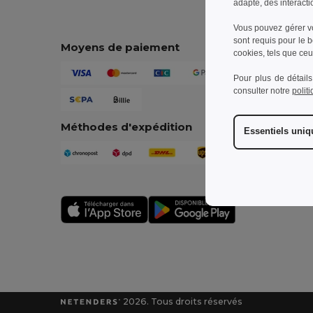
adapté, des interacti
Vous pouvez gérer vo
sont requis pour le 
Moyens de paiement
cookies, tels que ceux
Pour plus de détails
consulter notre
polit
Méthodes d'expédition
Essentiels uni
2026. Tous droits réservés