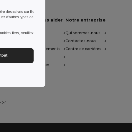
re désactivés car ils
uer d'autres types de
Laissez-nous vous aider
Notre entreprise
Centre d'aide (FAQ)
Qui sommes-nous
okies tiers, veuillez
Prix de Gros
Contactez-nous
Retours et remboursements
Centre de carrières
tout
Glossaire
Méthodes d'expédition
14h
 ici