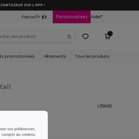
AVANTAGEUX SUR L’APP !
/
Personnaliser
Aide?
France
Fr
ts promotionnels
Vêtements
Tous les produits
tail
« Reset
riser vos préférences,
 y compris du contenu