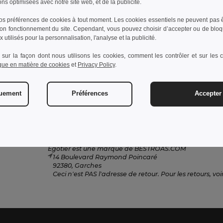
ons optimisées avec notre site web, et de la publicité.
s préférences de cookies à tout moment. Les cookies essentiels ne peuvent pas êt
bon fonctionnement du site. Cependant, vous pouvez choisir d’accepter ou de bloq
Contactez-nous
 utilisés pour la personnalisation, l'analyse et la publicité.
Service Client
 sur la façon dont nous utilisons les cookies, comment les contrôler et sur les co
ique en matière de cookies
et
Privacy Policy
.
client@egotier.fr
Ventes
ventes@egotier.fr
quement
Préférences
Accepter 
Hotline
+33 1 87 21 49 32
Lundi - Jeudi : 10h-13h & 14h-17h30 Vendredi : 10h-
Egotier est une marque de BESTROAS.COM
14 Boulevard Raymond Poincaré
92380, Garches
Ceci n'est PAS l'adresse de retour. Pour les retours, voir