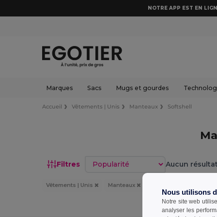
NOTRE APP EST EN LIGN
Marques
Sacs
Mugs et gourdes
Technologi
Accueil
Vêtements | Unis
Manteaux
Softshell
Ma
Trier par
Filtres
Aucun résultat
Vêtements | Unis
Manteaux
Softshell
Roly
Nous utilisons 
Notre site web utilis
analyser les perform