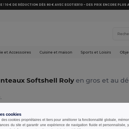
E ! 10 € DE RÉDUCTION DÈS 80 € AVEC EGOTIER10 – DES PRIX ENCORE PLUS 
e et Accessoires
Cuisine et maison
Sports et Loisirs
Obje
nteaux Softshell Roly
en gros et au dé
.
des cookies
e des cookies propriétaires et tiers pour améliorer la fonctionnalité globale, mémo
ances du site et garantir une expérience de navigation fluide et personnalisée,