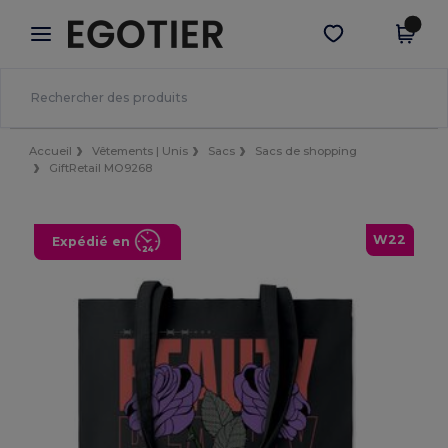
×
Appli Egotier
Obtenir l'appli
Meilleurs prix sur l’app !
Accueil
Vêtements | Unis
Sacs
Sacs de shopping
GiftRetail MO9268
W22
Expédié en