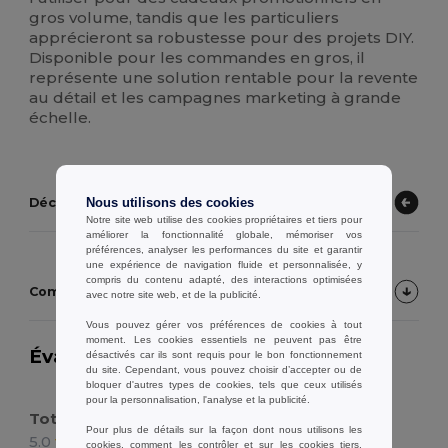
gros volume, tandis que les particuliers
apprécieront sa robustesse pour des projets DIY.
Disponible pour les commandes en gros, il
représente une solution rentable pour la revente
au détail et les campagnes marketing à grande
échelle.
Découvrez d'autres produits
Nous utilisons des cookies
Notre site web utilise des cookies propriétaires et tiers pour
améliorer la fonctionnalité globale, mémoriser vos
préférences, analyser les performances du site et garantir
une expérience de navigation fluide et personnalisée, y
compris du contenu adapté, des interactions optimisées
Commentaires Clients sur le Produit
avec notre site web, et de la publicité.
Vous pouvez gérer vos préférences de cookies à tout
moment. Les cookies essentiels ne peuvent pas être
Évaluation:
5.0
sur 8 évaluations
désactivés car ils sont requis pour le bon fonctionnement
24383
du site. Cependant, vous pouvez choisir d’accepter ou de
articles vendus
bloquer d'autres types de cookies, tels que ceux utilisés
pour la personnalisation, l'analyse et la publicité.
Tote bag, bonne qualité
Pour plus de détails sur la façon dont nous utilisons les
5.0
Avis par Orlane A.
cookies, comment les contrôler et sur les cookies tiers,