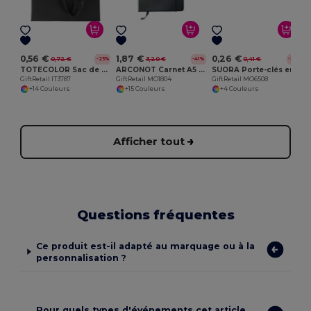
G
0,56 €
1,87 €
0,26 €
0,72 €
3,20 €
0,41 €
-23%
-41%
-36%
TOTECOLOR Sac de courses et de plage polyvalent réutilisable
ARCONOT Carnet A5 96 pages lignées
SUORA Porte-clés en feutre RPET
GiftRetail IT3787
GiftRetail MO1804
GiftRetail MO6508
+14 Couleurs
+15 Couleurs
+4 Couleurs
Afficher tout
Questions fréquentes
Ce produit est-il adapté au marquage ou à la
personnalisation ?
Pour quels types d'événements cet article