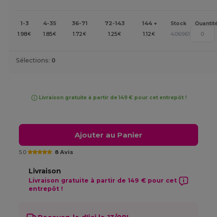
1-3
4-35
36-71
72-143
144 +
Stock
Quantit
1.98
1.85
1.72
1.25
1.12
406961
€
€
€
€
€
Sélections:
0
Livraison gratuite à partir de 149 € pour cet entrepôt !
Ajouter au Panier
5.0
8 Avis
Livraison
Livraison gratuite à partir de 149 € pour cet
entrepôt !