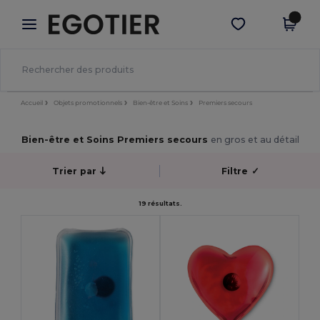
×
Appli Egotier
Obtenir l'appli
Meilleurs prix sur l’app !
Accueil
Objets promotionnels
Bien-être et Soins
Premiers secours
Bien-être et Soins Premiers secours
en gros et au détail
Trier par
Filtre
✓
19 résultats.