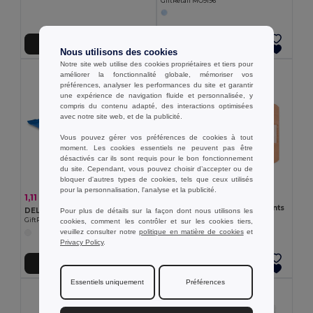
GiftRetail MO9196
Ajouter au Panier
Ajouter au Panier
Nous utilisons des cookies
Notre site web utilise des cookies propriétaires et tiers pour
améliorer la fonctionnalité globale, mémoriser vos
préférences, analyser les performances du site et garantir
une expérience de navigation fluide et personnalisée, y
compris du contenu adapté, des interactions optimisées
avec notre site web, et de la publicité.
Vous pouvez gérer vos préférences de cookies à tout
moment. Les cookies essentiels ne peuvent pas être
désactivés car ils sont requis pour le bon fonctionnement
du site. Cependant, vous pouvez choisir d’accepter ou de
bloquer d'autres types de cookies, tels que ceux utilisés
pour la personnalisation, l'analyse et la publicité.
0,78 €
1,11 €
-8%
1,21 €
OUCH 15 pièces de pansements
DELLEA 10 lingettes nettoyantes
Pour plus de détails sur la façon dont nous utilisons les
GiftRetail MO2447
GiftRetail MO3863
cookies, comment les contrôler et sur les cookies tiers,
veuillez consulter notre
politique en matière de cookies
et
Privacy Policy
.
Ajouter au Panier
Ajouter au Panier
Essentiels uniquement
Préférences