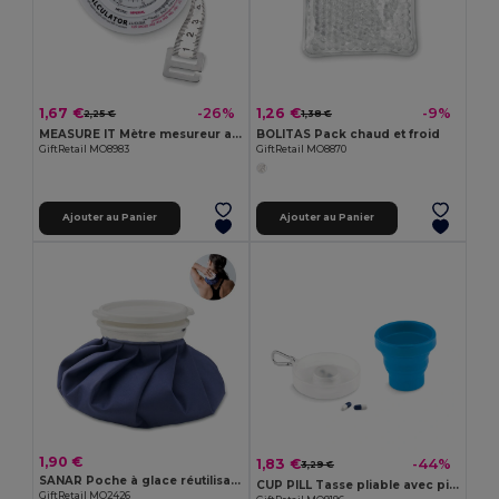
1,67 €
1,26 €
-26%
-9%
2,25 €
1,38 €
MEASURE IT Mètre mesureur avec BMI
BOLITAS Pack chaud et froid
GiftRetail MO8983
GiftRetail MO8870
Ajouter au Panier
Ajouter au Panier
1,90 €
1,83 €
-44%
3,29 €
SANAR Poche à glace réutilisable
CUP PILL Tasse pliable avec pilulier
GiftRetail MO2426