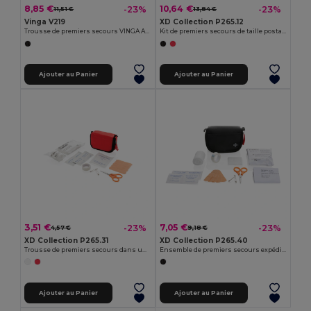
8,85 €
10,64 €
-23%
-23%
11,51 €
13,84 €
Vinga V219
XD Collection P265.12
Trousse de premiers secours VINGA Asado
Kit de premiers secours de taille postale
Ajouter au Panier
Ajouter au Panier
3,51 €
7,05 €
-23%
-23%
4,57 €
9,18 €
XD Collection P265.31
XD Collection P265.40
Trousse de premiers secours dans une pochette
Ensemble de premiers secours expédiable dans une pochette en nubuck recyclé RCS.
Ajouter au Panier
Ajouter au Panier