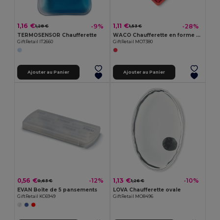
1,16 €
1,11 €
-9%
-28%
1,28 €
1,53 €
TERMOSENSOR Chaufferette
WACO Chaufferette en forme de cœur
GiftRetail IT2660
GiftRetail MO7380
Ajouter au Panier
Ajouter au Panier
0,56 €
1,13 €
-12%
-10%
0,63 €
1,26 €
EVAN Boîte de 5 pansements
LOVA Chaufferette ovale
GiftRetail KC6949
GiftRetail MO8496