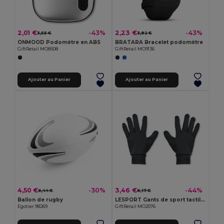
2,01 €
2,23 €
-43%
-43%
3,55 €
3,92 €
ONMOOD Podomètre en ABS
BRATARA Bracelet podomètre
GiftRetail MO8508
GiftRetail MO9136
Ajouter au Panier
Ajouter au Panier
4,50 €
3,46 €
-30%
-44%
6,44 €
6,17 €
Ballon de rugby
LESPORT Gants de sport tactiles
Egotier 98269
GiftRetail MO2076