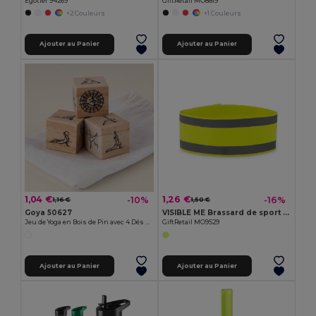
Egotier 94269
GiftRetail MO8819
+2 Couleurs
+1 Couleurs
Ajouter au Panier
Ajouter au Panier
1,04 €
1,26 €
-10%
-16%
1,16 €
1,50 €
Goya 50627
VISIBLE ME Brassard de sport en lycra
Jeu de Yoga en Bois de Pin avec 4 Dés KALI
GiftRetail MO9529
Ajouter au Panier
Ajouter au Panier