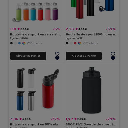
1,91 €
2,23 €
-6%
-39%
2,03 €
3,63 €
Bouteille de sport en verre et acier inoxydable 520 mL
Bouteille de sport 800mL en aluminium avec mousqueton
Egotier 94646
Egotier 94688
+7 Couleurs
+3 Couleurs
Ajouter au Panier
Ajouter au Panier
3,06 €
1,77 €
-27%
-29%
4,22 €
2,49 €
Bouteille de sport en 90% aluminium recyclé 660 mL
SPOT FIVE Gourde de sport 500 ml