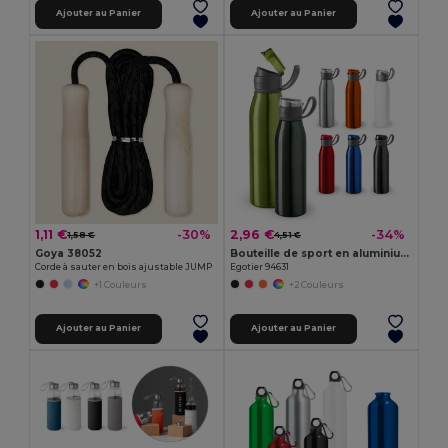
Ajouter au Panier
Ajouter au Panier
1,11 €
2,96 €
-30%
-34%
1,58 €
4,51 €
Goya 38052
Bouteille de sport en aluminium 650 mL
Corde à sauter en bois ajustable JUMP
Egotier 94631
+1 Couleurs
+2 Couleurs
Ajouter au Panier
Ajouter au Panier