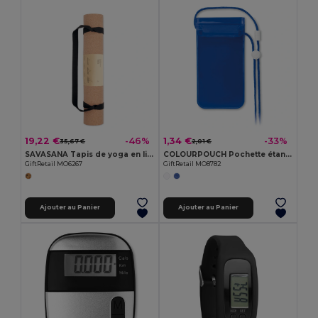
19,22 €
1,34 €
-46%
-33%
35,67 €
2,01 €
SAVASANA Tapis de yoga en liège
COLOURPOUCH Pochette étanche pour smartpho
GiftRetail MO6267
GiftRetail MO8782
Ajouter au Panier
Ajouter au Panier