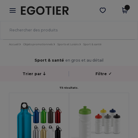
×
Appli Egotier
Obtenir l'appli
Meilleurs prix sur l’app !
Accueil
Objets promotionnels
Sports et Loisirs
Sport & santé
Sport & santé
en gros et au détail
Trier par
Filtre
✓
73 résultats.