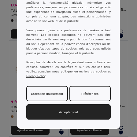
améliorer la fonctionnalité globale, mémoriser vos
4,06 €
1,84 €
-26%
2,47 €
préférences, analyser les performances du site et garantir
ACTIVATE Bouteille de sport RPET 1L
TAORU Serviette sport absorbante
une expérience de navigation fluide et personnalisée, y
GiftRetail MO2489
GiftRetail MO9024
compris du contenu adapté, des interactions optimisées
+2 Couleurs
avec notre site web, et de la publicité.
Vous pouvez gérer vos préférences de cookies à tout
Ajouter au Panier
Ajouter au Panier
moment. Les cookies essentiels ne peuvent pas être
désactivés car ils sont requis pour le bon fonctionnement
du site. Cependant, vous pouvez choisir d’accepter ou de
bloquer d'autres types de cookies, tels que ceux utilisés
pour la personnalisation, l'analyse et la publicité.
Pour plus de détails sur la façon dont nous utilisons les
cookies, comment les contrôler et sur les cookies tiers,
veuillez consulter notre
politique en matière de cookies
et
Privacy Policy
.
Essentiels uniquement
Préférences
4,39 €
4,43 €
-43%
7,81 €
ISFORDEN MARK Bouteille de sport RPET 1L
JUMP Corde à sauter en coton
GiftRetail MO2672
GiftRetail MO6140
Accepter tout
Ajouter au Panier
Ajouter au Panier