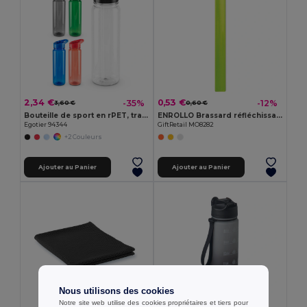
2,34 €
0,53 €
-35%
-12%
3,60 €
0,60 €
Bouteille de sport en rPET, translucide, finition brillante 750 mL
ENROLLO Brassard réfléchissant 32x3cm
Egotier 94344
GiftRetail MO8282
+2 Couleurs
Ajouter au Panier
Ajouter au Panier
Nous utilisons des cookies
Notre site web utilise des cookies propriétaires et tiers pour