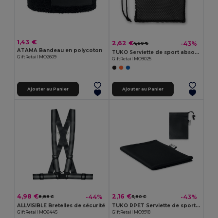
1,43 €
2,62 €
-43%
4,60 €
ATAMA Bandeau en polycoton
TUKO Serviette de sport absorbant
GiftRetail MO2609
GiftRetail MO9025
Ajouter au Panier
Ajouter au Panier
4,98 €
2,16 €
-44%
-43%
8,88 €
3,80 €
ALLVISIBLE Bretelles de sécurité
TUKO RPET Serviette de sport en RPET
GiftRetail MO6445
GiftRetail MO9918