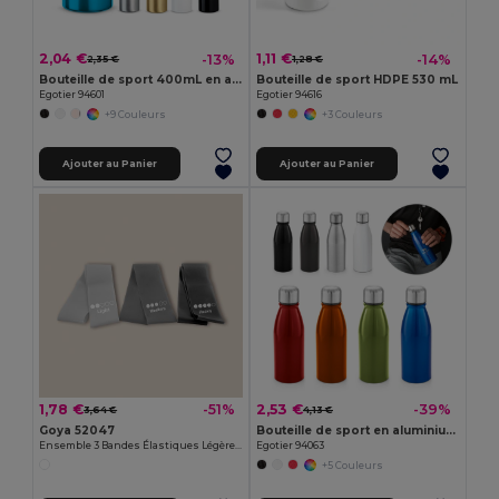
2,04 €
1,11 €
-13%
-14%
2,35 €
1,28 €
Bouteille de sport 400mL en aluminium avec mousqueton
Bouteille de sport HDPE 530 mL
Egotier 94601
Egotier 94616
+9 Couleurs
+3 Couleurs
Ajouter au Panier
Ajouter au Panier
1,78 €
2,53 €
-51%
-39%
3,64 €
4,13 €
Goya 52047
Bouteille de sport en aluminium 500 mL
Ensemble 3 Bandes Élastiques Légère, Moyenne, Forte SQUAT
Egotier 94063
+5 Couleurs