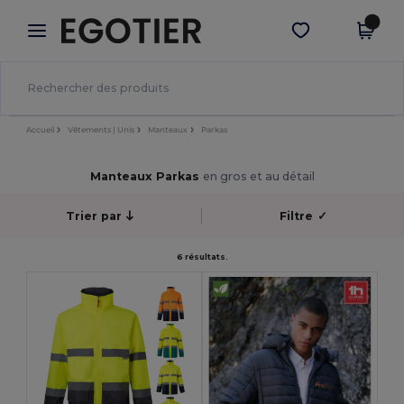
×
Appli Egotier
Obtenir l'appli
Meilleurs prix sur l’app !
Accueil
Vêtements | Unis
Manteaux
Parkas
Manteaux Parkas
en gros et au détail
Trier par
Filtre
✓
6 résultats.