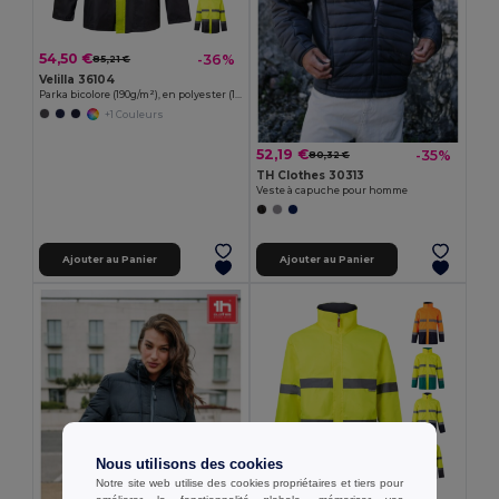
54,50 €
-36%
85,21 €
Velilla 36104
Parka bicolore (190g/m²), en polyester (100%), avec enduction PU
+1 Couleurs
52,19 €
-35%
80,32 €
TH Clothes 30313
Veste à capuche pour homme
Ajouter au Panier
Ajouter au Panier
Nous utilisons des cookies
Notre site web utilise des cookies propriétaires et tiers pour