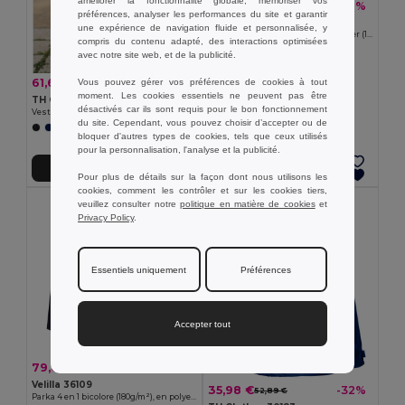
améliorer la fonctionnalité globale, mémoriser vos
54,50 €
-36%
85,21 €
préférences, analyser les performances du site et garantir
Velilla 36105
une expérience de navigation fluide et personnalisée, y
Parka bicolore (190g/m²), en polyester (100%), avec finition PU
compris du contenu adapté, des interactions optimisées
+1 Couleurs
avec notre site web, et de la publicité.
61,60 €
-30%
Vous pouvez gérer vos préférences de cookies à tout
88,41 €
moment. Les cookies essentiels ne peuvent pas être
TH Clothes 30254
désactivés car ils sont requis pour le bon fonctionnement
Veste parka unisexe rembourrée
du site. Cependant, vous pouvez choisir d’accepter ou de
bloquer d'autres types de cookies, tels que ceux utilisés
pour la personnalisation, l'analyse et la publicité.
Ajouter au Panier
Ajouter au Panier
Pour plus de détails sur la façon dont nous utilisons les
cookies, comment les contrôler et sur les cookies tiers,
veuillez consulter notre
politique en matière de cookies
et
Privacy Policy
.
Essentiels uniquement
Préférences
Accepter tout
79,64 €
-42%
136,20 €
Velilla 36109
35,98 €
-32%
52,89 €
Parka 4 en 1 bicolore (180g/m²), en polyester (100%) avec finition PU