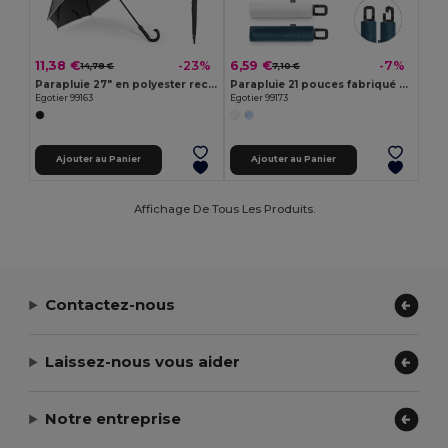
11,38 €
6,59 €
-23%
-7%
14,78 €
7,10 €
Parapluie 27" en polyester recyclé (100% rPET) pongé 190T coupe-vent
Parapluie 21 pouces fabriqué à partir de polyester recyclé (100 % rPET) et de pongé 190T résistant au vent
Egotier 99163
Egotier 99173
Ajouter au Panier
Ajouter au Panier
Affichage De Tous Les Produits.
Contactez-nous
Laissez-nous vous aider
Notre entreprise