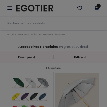
×
Appli Egotier
Obtenir l'appli
Meilleurs prix sur l’app !
Accueil
Vêtements | Unis
Accessoires
Parapluies
Accessoires Parapluies
en gros et au détail
Trier par
Filtre
✓
22 résultats.