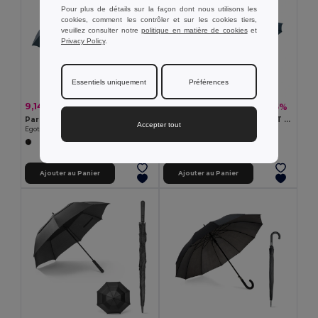
Pour plus de détails sur la façon dont nous utilisons les
cookies, comment les contrôler et sur les cookies tiers,
veuillez consulter notre
politique en matière de cookies
et
Privacy Policy
.
Essentiels uniquement
Préférences
9,14 €
8,43 €
-17%
-35%
10,99 €
12,96 €
Parapluie en pongee 190T avec ouverture automatique
Parapluie pliable pongé 190T à ouverture et fermeture automatiques
Accepter tout
Egotier 99131
Egotier 99151
Ajouter au Panier
Ajouter au Panier