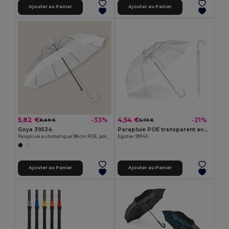
Ajouter au Panier
Ajouter au Panier
5,82 €
4,54 €
-33%
-21%
8,69 €
5,73 €
Goya 39534
Parapluie POE transparent avec ouverture automatique
Parapluie automatique 98 cm POE, polyester MIST
Egotier 99143
Ajouter au Panier
Ajouter au Panier