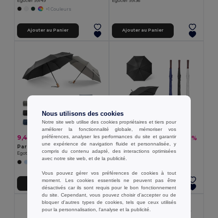
Egotier 99149
Egotier 99136
+1 Couleurs
Ajouter au Panier
Ajouter au Panier
Nous utilisons des cookies
Notre site web utilise des cookies propriétaires et tiers pour
améliorer la fonctionnalité globale, mémoriser vos
préférences, analyser les performances du site et garantir
9,42 €
6,97 €
-26%
-20%
12,80 €
8,73 €
une expérience de navigation fluide et personnalisée, y
Parapluie pliable en polyester recyclé (100% rPET) 190T pongé à ouverture et fermeture automatiques
Parapluie en polyester 190T
compris du contenu adapté, des interactions optimisées
Egotier 99040
Egotier 99098
avec notre site web, et de la publicité.
Vous pouvez gérer vos préférences de cookies à tout
moment. Les cookies essentiels ne peuvent pas être
Ajouter au Panier
Ajouter au Panier
désactivés car ils sont requis pour le bon fonctionnement
du site. Cependant, vous pouvez choisir d’accepter ou de
bloquer d'autres types de cookies, tels que ceux utilisés
pour la personnalisation, l'analyse et la publicité.