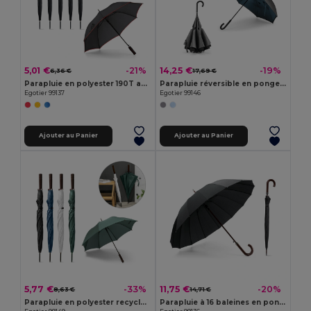
5,01 €
14,25 €
-21%
-19%
6,36 €
17,69 €
Parapluie en polyester 190T avec ouverture automatique
Parapluie réversible en pongee 190T
Egotier 99137
Egotier 99146
Ajouter au Panier
Ajouter au Panier
5,77 €
11,75 €
-33%
-20%
8,63 €
14,71 €
Parapluie en polyester recyclé (100% rPET) pongee avec ouverture automatique
Parapluie à 16 baleines en pongee 190T avec ouverture automatique