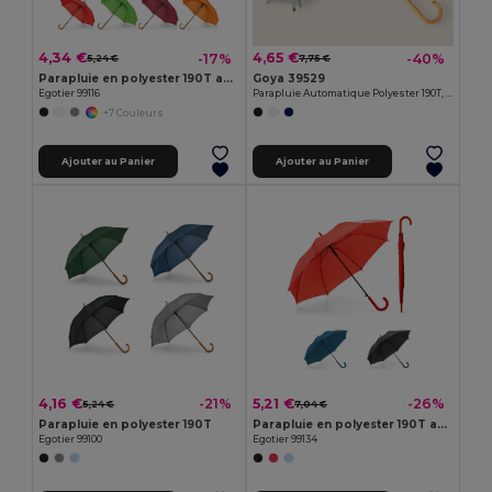
4,34 €
4,65 €
-17%
-40%
5,24 €
7,75 €
Parapluie en polyester 190T avec ouverture automatique
Goya 39529
Egotier 99116
Parapluie Automatique Polyester 190T, Manche Bois CLOUDY
+7 Couleurs
Ajouter au Panier
Ajouter au Panier
4,16 €
5,21 €
-21%
-26%
5,24 €
7,04 €
Parapluie en polyester 190T
Parapluie en polyester 190T avec ouverture automatique
Egotier 99100
Egotier 99134