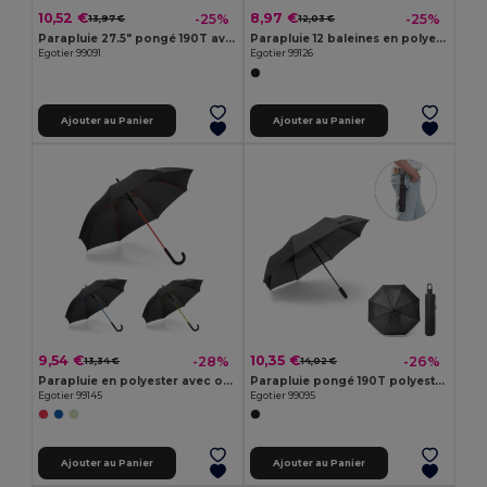
10,52 €
8,97 €
-25%
-25%
13,97 €
12,03 €
Parapluie 27.5" pongé 190T avec ouverture automatique
Parapluie 12 baleines en polyester 190T avec ouverture automatique
Egotier 99091
Egotier 99126
Ajouter au Panier
Ajouter au Panier
9,54 €
10,35 €
-28%
-26%
13,34 €
14,02 €
Parapluie en polyester avec ouverture automatique
Parapluie pongé 190T polyester recyclé (100% rPET) avec ouverture et fermeture automatiques
Egotier 99145
Egotier 99095
Ajouter au Panier
Ajouter au Panier