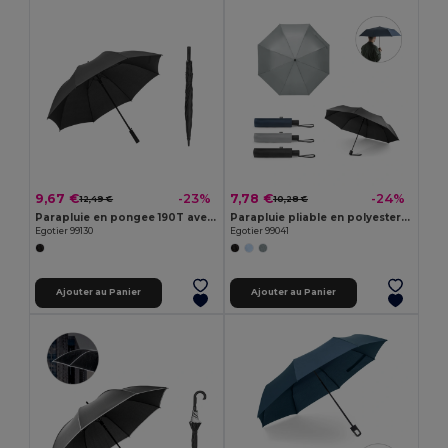
9,67 €
7,78 €
-23%
-24%
12,49 €
10,28 €
Parapluie en pongee 190T avec ouverture automatique
Parapluie pliable en polyester recyclé (100% rPET) pongé 190T avec ouverture automatique
Egotier 99130
Egotier 99041
Ajouter au Panier
Ajouter au Panier