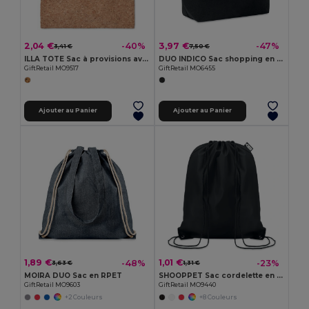
2,04 €
3,97 €
-40%
-47%
3,41 €
7,50 €
ILLA TOTE Sac à provisions avec liège
DUO INDICO Sac shopping en feutre RPET
GiftRetail MO9517
GiftRetail MO6455
Ajouter au Panier
Ajouter au Panier
1,89 €
1,01 €
-48%
-23%
3,63 €
1,31 €
MOIRA DUO Sac en RPET
SHOOPPET Sac cordelette en PET 190gr
GiftRetail MO9603
GiftRetail MO9440
+2 Couleurs
+8 Couleurs