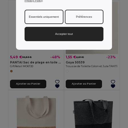
Privacy Policy
.
Essentiels uniquement
Préférences
Accepter tout
5,49 €
1,55 €
-48%
-23%
10,53 €
2,01 €
PANTAI Sac de plage en toile 280 gr/m
Goya 50539
GiftRetail MO6720
Trousse de Toilette Coton et Jute TAHITI
Ajouter au Panier
Ajouter au Panier