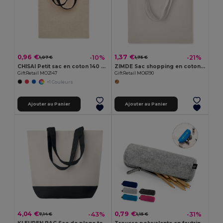
0,96 €
1,37 €
-10%
-21%
1,07 €
1,75 €
CHISAI Petit sac en coton 140 gr/m²
ZIMDE Sac shopping en coton organique
GiftRetail MO2147
GiftRetail MO6190
+1 Couleurs
Ajouter au Panier
Ajouter au Panier
4,04 €
0,79 €
-43%
-31%
7,14 €
1,15 €