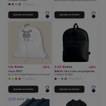
GiftRetail MO9813
Sac en coton 230 gr/m2 et jute laminé SHOPPER
+1 Couleurs
Ajouter au Panier
Ajouter au Panier
1,14 €
3,33 €
-36%
-28%
1,77 €
4,60 €
Goya 31137
BAPAL Sac à dos en polyester
Sac à Dos Pliable Polyester en Forme d'Animal ANIMALS
GiftRetail KC2364
+1 Couleurs
+7 Couleurs
Ajouter au Panier
Ajouter au Panier
QTÉ MIN: 10