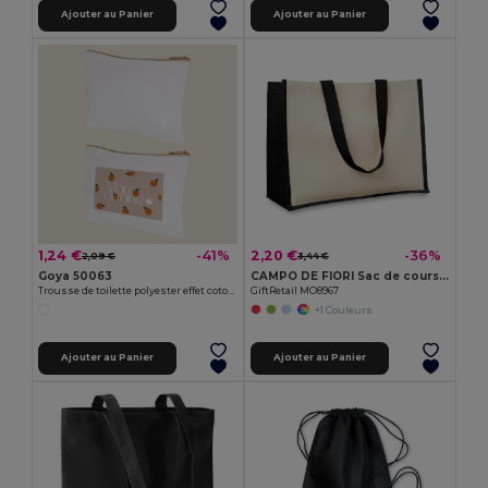
Ajouter au Panier
Ajouter au Panier
1,24 €
2,20 €
-41%
-36%
2,09 €
3,44 €
Goya 50063
CAMPO DE FIORI Sac de courses en toile de jute
Trousse de toilette polyester effet coton POLY
GiftRetail MO8967
+1 Couleurs
Ajouter au Panier
Ajouter au Panier