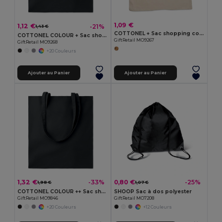
1,09 €
1,12 €
-21%
1,43 €
COTTONEL + Sac shopping coton 140gr/m²
COTTONEL COLOUR + Sac shopping coton 140gr/m²
GiftRetail MO9267
GiftRetail MO9268
+20 Couleurs
Ajouter au Panier
Ajouter au Panier
1,32 €
0,80 €
-33%
-25%
1,98 €
1,07 €
COTTONEL COLOUR ++ Sac shopping coton 180gr/m² MO9846-
SHOOP Sac à dos polyester
GiftRetail MO9846
GiftRetail MO7208
+20 Couleurs
+12 Couleurs