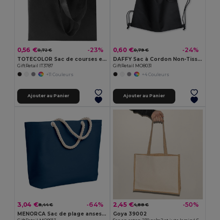
0,56 €
0,60 €
-23%
-24%
0,72 €
0,79 €
TOTECOLOR Sac de courses et de plage polyvalent réutilisable
DAFFY Sac à Cordon Non-Tissé 80g Pratique et Léger
GiftRetail IT3787
GiftRetail MO8031
+11 Couleurs
+4 Couleurs
Ajouter au Panier
Ajouter au Panier
3,04 €
2,45 €
-64%
-50%
8,44 €
4,88 €
MENORCA Sac de plage anses en corde
Goya 39002