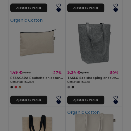
Ajouter au Panier
Ajouter au Panier
Organic Cotton
1,49 €
3,34 €
-27%
-50%
2,03 €
6,73 €
PESACARA Pochette en coton 340 gr/m²
TASLO Sac shopping en feutre RPET
GiftRetail MO2379
GiftRetail MO6185
Ajouter au Panier
Ajouter au Panier
Organic Cotton