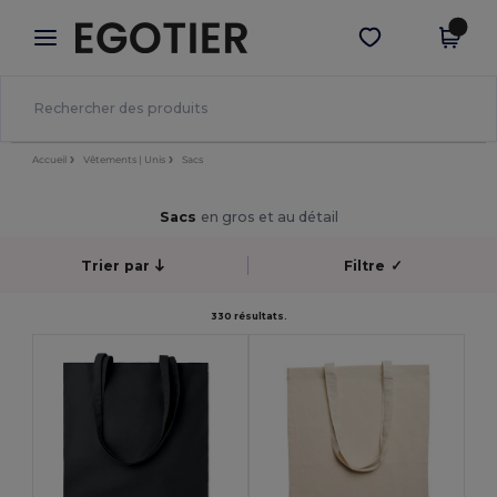
×
Appli Egotier
Obtenir l'appli
Meilleurs prix sur l’app !
Accueil
Vêtements | Unis
Sacs
Sacs
en gros et au détail
Trier par
Filtre
✓
330 résultats.