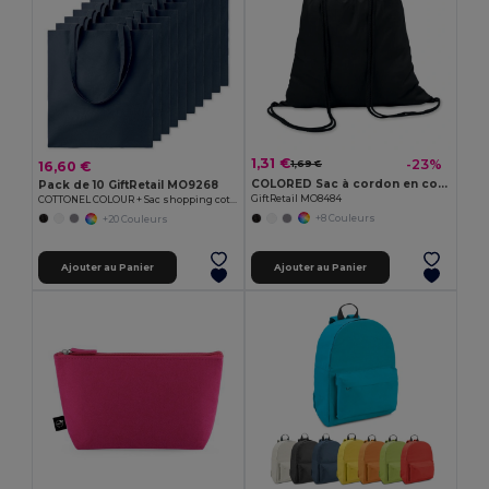
1,31 €
-23%
16,60 €
1,69 €
COLORED Sac à cordon en coton
Pack de 10 GiftRetail MO9268
GiftRetail MO8484
COTTONEL COLOUR + Sac shopping coton 140gr/m²
+8 Couleurs
+20 Couleurs
Ajouter au Panier
Ajouter au Panier