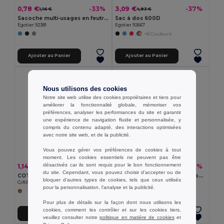
0,78 €
3,09 €
-33%
-37%
1,16 €
4,93 €
Sacoche multi-usages en feutrine recyclée (100% rPET)
Sac à dos 600D
Egotier 92381
Egotier 92667
+6 Couleurs
Ajouter au Panier
Ajouter au Panier
Nous utilisons des cookies
Notre site web utilise des cookies propriétaires et tiers pour
améliorer la fonctionnalité globale, mémoriser vos
préférences, analyser les performances du site et garantir
une expérience de navigation fluide et personnalisée, y
compris du contenu adapté, des interactions optimisées
avec notre site web, et de la publicité.
Vous pouvez gérer vos préférences de cookies à tout
moment. Les cookies essentiels ne peuvent pas être
désactivés car ils sont requis pour le bon fonctionnement
1,14 €
1,08 €
-13%
-31%
1,31 €
1,57 €
du site. Cependant, vous pouvez choisir d’accepter ou de
COTTONEL ++ Sac shopping coton 180gr/m²
ZEVRA Sac shopping en coton 140 gr/m²
bloquer d'autres types de cookies, tels que ceux utilisés
GiftRetail MO9845
GiftRetail MO6437
pour la personnalisation, l'analyse et la publicité.
+2 Couleurs
Pour plus de détails sur la façon dont nous utilisons les
cookies, comment les contrôler et sur les cookies tiers,
Ajouter au Panier
Ajouter au Panier
veuillez consulter notre
politique en matière de cookies
et