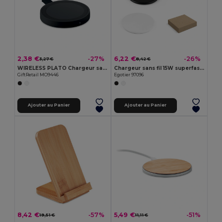
2,38 €
6,22 €
-27%
-26%
3,27 €
8,42 €
WIRELESS PLATO Chargeur sans fil rond
Chargeur sans fil 15W superfast en ABS recyclé (100 % rABS)
GiftRetail MO9446
Egotier 97096
Ajouter au Panier
Ajouter au Panier
8,42 €
5,49 €
-57%
-51%
19,51 €
11,11 €