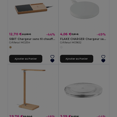
12,70 €
4,06 €
-44%
-49%
22,58 €
7,91 €
SIBIT Chargeur sans fil chauffe-mug
FLAKE CHARGER Chargeur sans fil
GiftRetail MO2154
GiftRetail MO9652
Ajouter au Panier
Ajouter au Panier
29,76 €
3,59 €
-46%
-44%
55,30 €
6,37 €