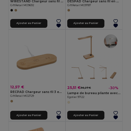
WIRESTAND Chargeur sans fil en bambou MO9692-
DESPAD Chargeur sans fil en bambou
GiftRetail MO9692
GiftRetail MO9787
Ajouter au Panier
Ajouter au Panier
12,57 €
25,51 €
-30%
36,27 €
RECPAD Chargeur sans fil 3 en 1 15W
Lampe de bureau pliante avec chargeur sans fil ultrarapide de 15 W en bambou
GiftRetail MO2729
Egotier 97122
Ajouter au Panier
Ajouter au Panier