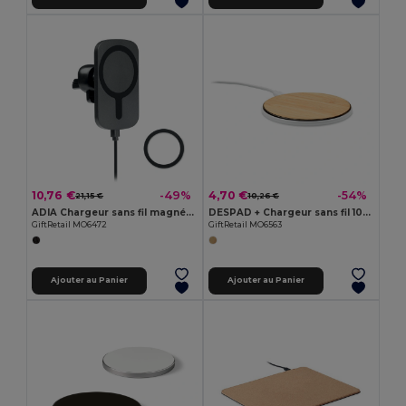
10,76 €
4,70 €
-49%
-54%
21,15 €
10,26 €
ADIA Chargeur sans fil magnétique
DESPAD + Chargeur sans fil 10W en bambou
GiftRetail MO6472
GiftRetail MO6563
Ajouter au Panier
Ajouter au Panier