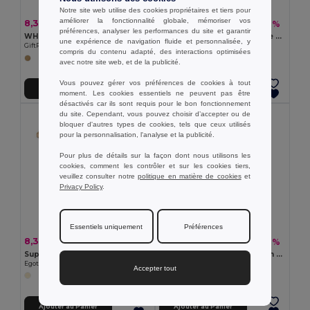
Notre site web utilise des cookies propriétaires et tiers pour
améliorer la fonctionnalité globale, mémoriser vos
8,36 €
17,98 €
-50%
-46%
16,79 €
33,35 €
préférences, analyser les performances du site et garantir
WHIPPY PLUS Support et chargeur sans fil
GROOVY Chargeur sans fil de bureau
une expérience de navigation fluide et personnalisée, y
GiftRetail MO6277
GiftRetail MO6345
compris du contenu adapté, des interactions optimisées
avec notre site web, et de la publicité.
Vous pouvez gérer vos préférences de cookies à tout
Ajouter au Panier
Ajouter au Panier
moment. Les cookies essentiels ne peuvent pas être
désactivés car ils sont requis pour le bon fonctionnement
du site. Cependant, vous pouvez choisir d’accepter ou de
bloquer d'autres types de cookies, tels que ceux utilisés
pour la personnalisation, l'analyse et la publicité.
Pour plus de détails sur la façon dont nous utilisons les
cookies, comment les contrôler et sur les cookies tiers,
veuillez consulter notre
politique en matière de cookies
et
Privacy Policy
.
Essentiels uniquement
Préférences
8,36 €
5,69 €
-21%
-52%
10,60 €
11,79 €
Support pour smartphone avec chargeur sans fil rapide 15W en bambou
CUADRO Chargeur sans fil en bambou
Egotier 97132
GiftRetail MO9698
Accepter tout
Ajouter au Panier
Ajouter au Panier