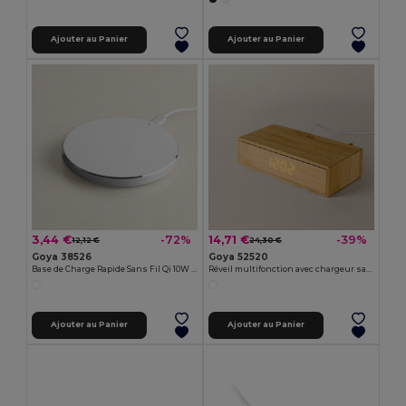
Ajouter au Panier
Ajouter au Panier
3,44 €
14,71 €
-72%
-39%
12,12 €
24,30 €
Goya 38526
Goya 52520
Base de Charge Rapide Sans Fil Qi 10W QUICK
Réveil multifonction avec chargeur sans fil ANETO
Ajouter au Panier
Ajouter au Panier