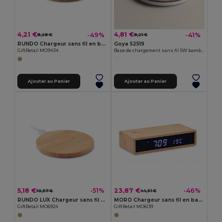
4,21 €
4,81 €
-49%
-41%
8,28 €
8,21 €
RUNDO Chargeur sans fil en bambou MO9434
Goya 52519
GiftRetail MO9434
Base de chargement sans fil 5W bambou BARET
Ajouter au Panier
Ajouter au Panier
5,18 €
23,87 €
-51%
-46%
10,57 €
44,31 €
RUNDO LUX Chargeur sans fil en bambou 15W
MORO Chargeur sans fil en bambou
GiftRetail MO6924
GiftRetail MO6139