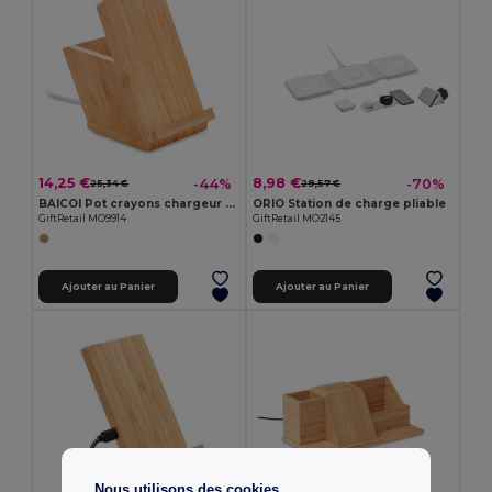
14,25 €
8,98 €
-44%
-70%
25,34 €
29,57 €
BAICOI Pot crayons chargeur sans fil
ORIO Station de charge pliable
GiftRetail MO9914
GiftRetail MO2145
Ajouter au Panier
Ajouter au Panier
Nous utilisons des cookies