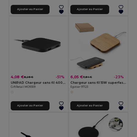
Ajouter au Panier
Ajouter au Panier
4,08 €
6,05 €
-51%
-23%
8,28 €
7,84 €
UNIPAD Chargeur sans fil 4000 mAh
Chargeur sans fil 15W superfast en bambou
GiftRetail MO9309
Egotier 97123
Ajouter au Panier
Ajouter au Panier