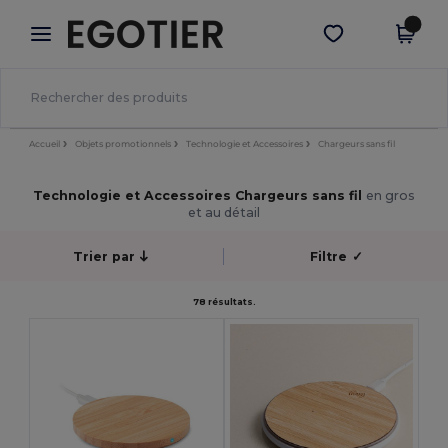
×
Appli Egotier
Obtenir l'appli
Meilleurs prix sur l’app !
Accueil
Objets promotionnels
Technologie et Accessoires
Chargeurs sans fil
Technologie et Accessoires Chargeurs sans fil
en gros
et au détail
Trier par
Filtre
✓
78 résultats.