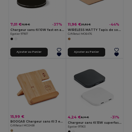
7,01 €
11,96 €
-37%
-44%
11,15 €
21,32 €
Chargeur sans fil 10W fast en aluminium et ABS
WIRELESS MATTY Tapis de souris chargeur liège
Egotier 97907
GiftRetail MO6476
Ajouter au Panier
Ajouter au Panier
15,99 €
4,24 €
-31%
6,14 €
BOOGAR Chargeur sans fil 3 en 1 15W
Chargeur sans fil 15W superfast avec HUB 2 ports USB-A en ABS recyclé (100 % rABS)
GiftRetail MO2458
Egotier 97903