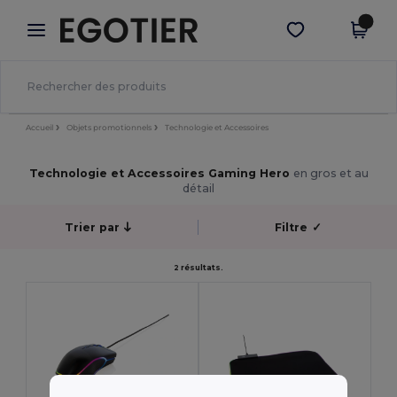
×
Appli Egotier
Obtenir l'appli
Meilleurs prix sur l’app !
Accueil
Objets promotionnels
Technologie et Accessoires
Technologie et Accessoires Gaming Hero
en gros et au
détail
Trier par
Filtre
✓
2 résultats.