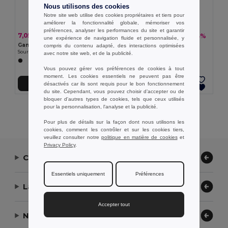
Nous utilisons des cookies
Notre site web utilise des cookies propriétaires et tiers pour
améliorer la fonctionnalité globale, mémoriser vos
préférences, analyser les performances du site et garantir
7,05 €
7,05 €
-23%
-23%
9,18 €
9,18 €
une expérience de navigation fluide et personnalisée, y
Gaming Hero P300.16
Gaming Hero P300.20
compris du contenu adapté, des interactions optimisées
Souris de jeu RVB
Tapis de souris de jeu RGB
avec notre site web, et de la publicité.
Vous pouvez gérer vos préférences de cookies à tout
moment. Les cookies essentiels ne peuvent pas être
désactivés car ils sont requis pour le bon fonctionnement
Ajouter au Panier
Ajouter au Panier
du site. Cependant, vous pouvez choisir d’accepter ou de
bloquer d'autres types de cookies, tels que ceux utilisés
pour la personnalisation, l'analyse et la publicité.
Affichage De Tous Les Produits.
Pour plus de détails sur la façon dont nous utilisons les
cookies, comment les contrôler et sur les cookies tiers,
veuillez consulter notre
politique en matière de cookies
et
Privacy Policy
.
Contactez-nous
Essentiels uniquement
Préférences
Laissez-nous vous aider
Accepter tout
Notre entreprise