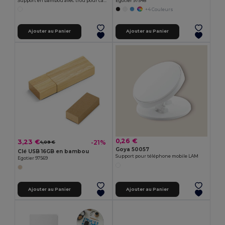
Support en bambou avec trou pour câble STACK
Egotier 97548
+4 Couleurs
Ajouter au Panier
Ajouter au Panier
0,26 €
3,23 €
-21%
4,09 €
Goya 50057
Clé USB 16GB en bambou
Support pour téléphone mobile LAM
Egotier 97569
Ajouter au Panier
Ajouter au Panier