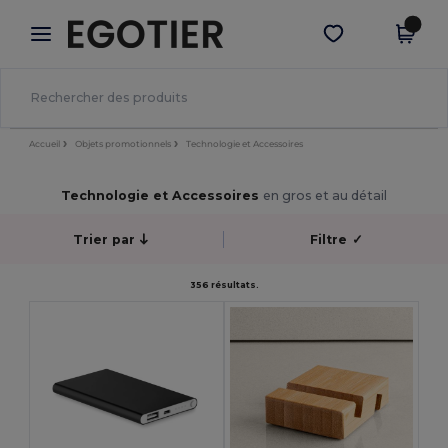
×
Appli Egotier
Obtenir l'appli
Meilleurs prix sur l’app !
Accueil
Objets promotionnels
Technologie et Accessoires
Technologie et Accessoires
en gros et au détail
Trier par
Filtre
✓
356 résultats.