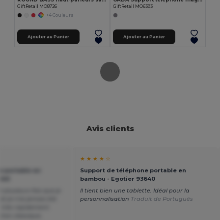
GiftRetail MO8726
GiftRetail MO6393
+4 Couleurs
Ajouter au Panier
Ajouter au Panier
Avis clients
★ ★ ★ ★ ☆
e portable en
Support de téléphone portable en
640
bambou - Egotier 93640
t plusieurs fois que je
Il tient bien une tablette. Idéal pour la
t je n'ai jamais été
personnalisation
Traduit de Português
u très rapidement
ton classique.