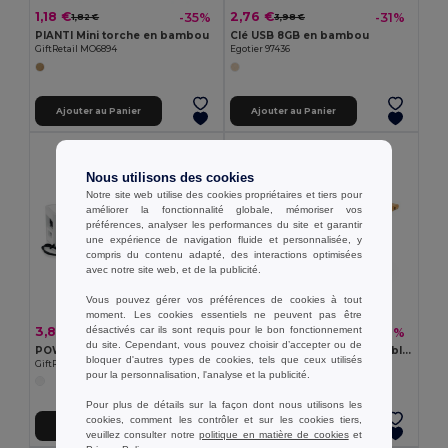
1,18 €
2,76 €
-35%
-31%
1,82 €
3,98 €
PIANTI Mini torche en bambou
Clé USB 8GB en bambou
GiftRetail MO6894
Egotier 97436
Ajouter au Panier
Ajouter au Panier
Nous utilisons des cookies
Notre site web utilise des cookies propriétaires et tiers pour
améliorer la fonctionnalité globale, mémoriser vos
préférences, analyser les performances du site et garantir
une expérience de navigation fluide et personnalisée, y
compris du contenu adapté, des interactions optimisées
avec notre site web, et de la publicité.
Vous pouvez gérer vos préférences de cookies à tout
moment. Les cookies essentiels ne peuvent pas être
désactivés car ils sont requis pour le bon fonctionnement
3,88 €
1,50 €
-43%
-16%
6,87 €
1,79 €
du site. Cependant, vous pouvez choisir d’accepter ou de
POWER MATE Slim PowerBank 2200 mAh -22
Support de téléphone portable en bambou
bloquer d'autres types de cookies, tels que ceux utilisés
GiftRetail MO5001
Egotier 93640
pour la personnalisation, l'analyse et la publicité.
Pour plus de détails sur la façon dont nous utilisons les
cookies, comment les contrôler et sur les cookies tiers,
Ajouter au Panier
Ajouter au Panier
veuillez consulter notre
politique en matière de cookies
et