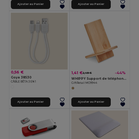
Ajouter au Panier
Ajouter au Panier
0,56 €
1,41 €
-44%
2,49 €
Goya 38530
WHIPPY Support de téléphone en bambou
CÂBLE BÊTA 3 EN 1
GiftRetail MO9944
Ajouter au Panier
Ajouter au Panier