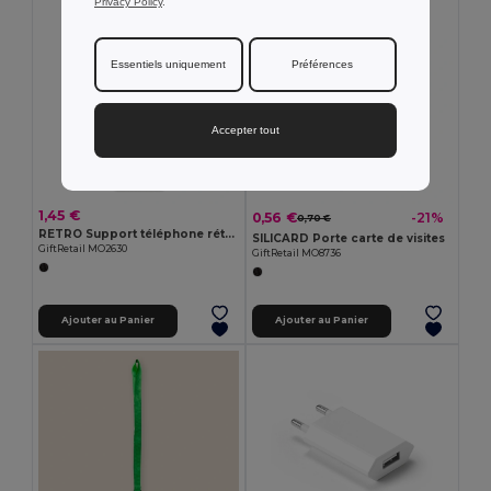
Privacy Policy
.
Essentiels uniquement
Préférences
Accepter tout
1,45 €
0,56 €
-21%
0,70 €
RETRO Support téléphone rétractable
SILICARD Porte carte de visites
GiftRetail MO2630
GiftRetail MO8736
Ajouter au Panier
Ajouter au Panier