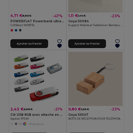
4,71 €
1,11 €
-47%
-23%
8,93 €
1,44 €
POWERFLAT Powerbank ultra plat 4000 mAh
Goya 50084
GiftRetail MO8735
Support Mobile et Tablette en Bambou FORUM
Ajouter au Panier
Ajouter au Panier
2,43 €
0,80 €
-21%
-23%
3,09 €
1,05 €
Clé USB 8GB avec attache en métal
Goya 50547
Egotier 97549
BOÎTE DE RÉCEPTION POUR TÉLÉPHONE PORTABLE
+3 Couleurs