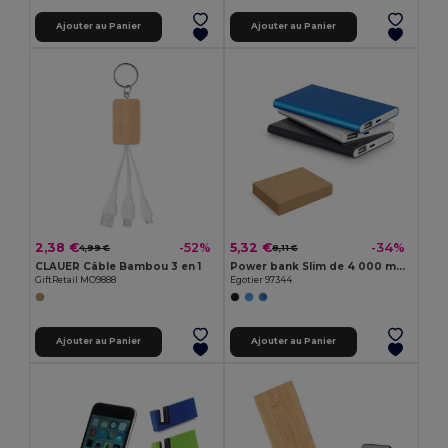
Ajouter au Panier
Ajouter au Panier
2,38 €
5,32 €
-52%
-34%
4,99 €
8,11 €
CLAUER Câble Bambou 3 en 1
Power bank Slim de 4 000 mAh en aluminium recyclé (100% rAL) et ABS recyclé (100 % rABS)
GiftRetail MO9888
Egotier 97344
Ajouter au Panier
Ajouter au Panier