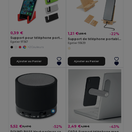
0,39 €
1,21 €
-22%
1,55 €
Support pour téléphone portable en ABS et TPR
Support de téléphone portable en bambou, détachable en deux parties
Egotier 97367
Egotier 93639
+2 Couleurs
Ajouter au Panier
Ajouter au Panier
5,52 €
2,49 €
-52%
-43%
11,47 €
4,38 €
ROUND BASS Haut-parleurs sans fil
GADA Support téléphone magnétique