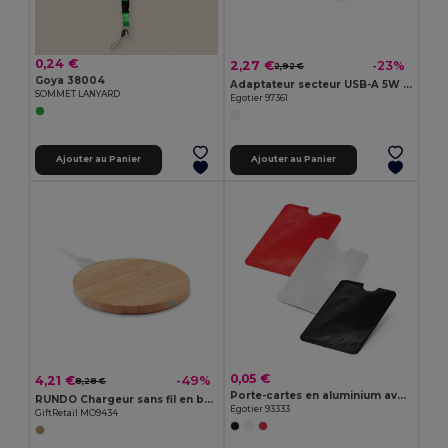
0,24 €
2,27 €
-23%
2,92 €
Goya 38004
Adaptateur secteur USB-A 5W en ABS recyclé (100 % rABS)
SOMMET LANYARD
Egotier 97361
Ajouter au Panier
Ajouter au Panier
0,05 €
4,21 €
-49%
8,28 €
Porte-cartes en aluminium avec blocage RFID
RUNDO Chargeur sans fil en bambou MO9434
Egotier 93333
GiftRetail MO9434