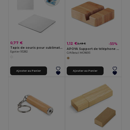
0,77 €
1,12 €
-55%
2,49 €
Tapis de souris pour sublimation
APOYA Support de téléphone en bambou
Egotier 93282
GiftRetail MO9693
Ajouter au Panier
Ajouter au Panier