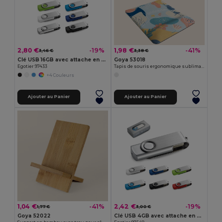
2,80 €
1,98 €
-19%
-41%
3,46 €
3,38 €
Clé USB 16GB avec attache en métal
Goya 53018
Egotier 97433
Tapis de souris ergonomique sublimation confort
+4 Couleurs
Ajouter au Panier
Ajouter au Panier
1,04 €
2,42 €
-41%
-19%
1,77 €
3,00 €
Goya 52022
Clé USB 4GB avec attache en métal