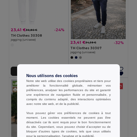
23,41 €
-24%
30,80 €
TH Clothes 30308
jogging (unisexe)
23,41 €
-32%
34,39 €
TH Clothes 30307
jogging (unisexe)
Ajouter au Panier
Ajouter au Panier
Nous utilisons des cookies
Notre site web utilise des cookies propriétaires et tiers pour
améliorer la fonctionnalité globale, mémoriser vos
préférences, analyser les performances du site et garantir
une expérience de navigation fluide et personnalisée, y
compris du contenu adapté, des interactions optimisées
avec notre site web, et de la publicité.
Vous pouvez gérer vos préférences de cookies à tout
moment. Les cookies essentiels ne peuvent pas être
désactivés car ils sont requis pour le bon fonctionnement
du site. Cependant, vous pouvez choisir d’accepter ou de
bloquer d'autres types de cookies, tels que ceux utilisés
pour la personnalisation, l'analyse et la publicité.