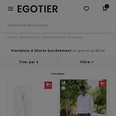
×
Appli Egotier
Obtenir l'appli
Meilleurs prix sur l’app !
Accueil
Vêtements | Unis
Pantalons & Shorts
Survêtement
Pantalons & Shorts Survêtement
en gros et au détail
Trier par
Filtre
✓
4 résultats.