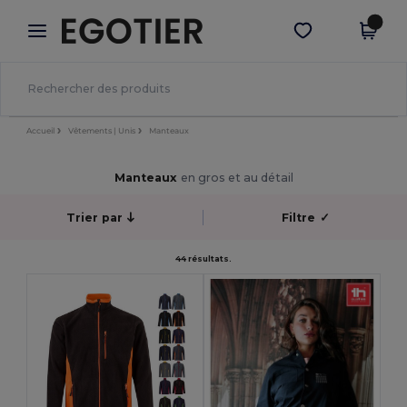
×
Appli Egotier
Obtenir l'appli
Meilleurs prix sur l’app !
Accueil
Vêtements | Unis
Manteaux
Manteaux
en gros et au détail
Trier par
Filtre
✓
44 résultats.