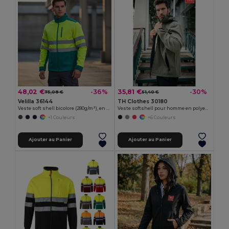
48,02 €
35,81 €
-36%
-30%
75,08 €
51,40 €
Velilla 36144
TH Clothes 30180
Veste soft shell bicolore (280g/m²), en polyester (96%) et élasthanne (4%)
Veste softshell pour homme en polyester et élasthanne
+1 Couleurs
+6 Couleurs
Ajouter au Panier
Ajouter au Panier