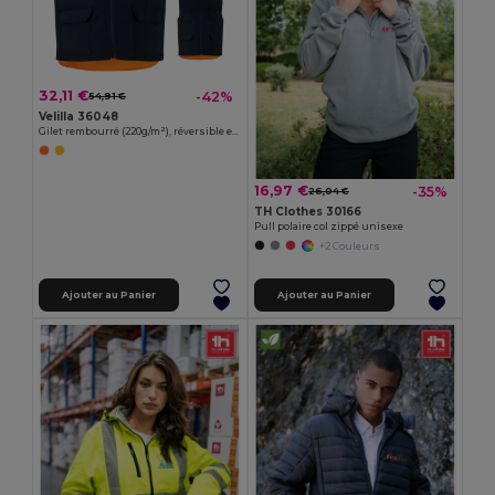
32,11 €
-42%
54,91 €
Velilla 36048
Gilet rembourré (220g/m²), réversible en polyester (100%), avec fermeture à glissière et tirette réversible, et multipoches
16,97 €
-35%
26,04 €
TH Clothes 30166
Pull polaire col zippé unisexe
+2 Couleurs
Ajouter au Panier
Ajouter au Panier