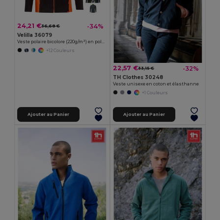
24,21 €
-34%
36,68 €
Velilla 36079
Veste polaire bicolore (220g/m²) en polyester (100%)
+12 Couleurs
22,57 €
-32%
33,15 €
TH Clothes 30248
Veste unisexe en coton et élasthanne
+1 Couleurs
Ajouter au Panier
Ajouter au Panier