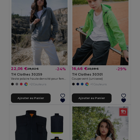
22,06 €
16,46 €
-24%
-29%
29,02 €
23,09 €
TH Clothes 30259
TH Clothes 30301
Veste polaire haute densité pour femme en polyester
Coupe-vent (unisexe)
+2 Couleurs
+1 Couleurs
Ajouter au Panier
Ajouter au Panier