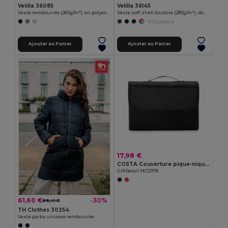
Velilla 36085
Velilla 36145
Veste rembourrée (265g/m²), en polyester (100%)
Veste soft shell bicolore (280g/m²), doublée polaire et membrane TPU, en polyester (96%) et élasthanne (4%)
+1 Couleurs
Ajouter au Panier
Ajouter au Panier
17,98 €
COSTA Couverture pique-nique polaire
GiftRetail MO2978
61,60 €
-30%
88,41 €
TH Clothes 30254
Veste parka unisexe rembourrée