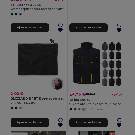
TH Clothes 30246
Veste à capuche pour homme en taffetas 300T
Ajouter au Panier
Ajouter au Panier
2,00 €
24,76 €
-34%
37,51 €
BLIZZARD RPET Bonnet polaire multi-usages
Velilla 36082
GiftRetail MO2350
Gilet rembourré, bicolore, multipoches (120g/m²), en polyester (100%)
+11 Couleurs
Ajouter au Panier
Ajouter au Panier