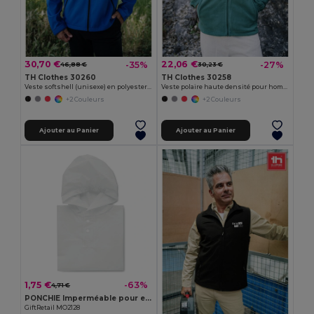
30,70 €
22,06 €
-35%
-27%
46,88 €
30,23 €
TH Clothes 30260
TH Clothes 30258
Veste softshell (unisexe) en polyester et élasthanne
Veste polaire haute densité pour homme en polyester
+2 Couleurs
+2 Couleurs
Ajouter au Panier
Ajouter au Panier
1,75 €
-63%
4,71 €
PONCHIE Imperméable pour enfant
GiftRetail MO2128