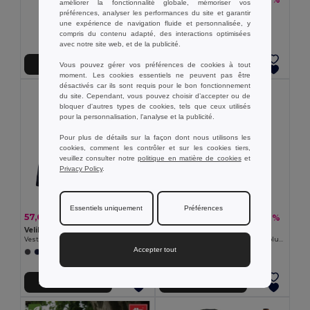
améliorer la fonctionnalité globale, mémoriser vos
TH Clothes 30300
préférences, analyser les performances du site et garantir
Coupe-vent (unisexe)
une expérience de navigation fluide et personnalisée, y
compris du contenu adapté, des interactions optimisées
+2 Couleurs
avec notre site web, et de la publicité.
Vous pouvez gérer vos préférences de cookies à tout
Ajouter au Panier
Ajouter au Panier
moment. Les cookies essentiels ne peuvent pas être
désactivés car ils sont requis pour le bon fonctionnement
du site. Cependant, vous pouvez choisir d’accepter ou de
bloquer d'autres types de cookies, tels que ceux utilisés
pour la personnalisation, l'analyse et la publicité.
Pour plus de détails sur la façon dont nous utilisons les
cookies, comment les contrôler et sur les cookies tiers,
veuillez consulter notre
politique en matière de cookies
et
Privacy Policy
.
Essentiels uniquement
Préférences
57,67 €
24,24 €
-39%
-31%
94,39 €
35,25 €
Velilla 36059
Velilla 36136
Veste rembourrée bicolore (180g/m²) en polyester (100%), avec fintion PU
Gilet soft shell (280g/m²), avec doublure polaire, en polyester (94%) et élasthanne (6%)
Accepter tout
+1 Couleurs
+2 Couleurs
Ajouter au Panier
Ajouter au Panier