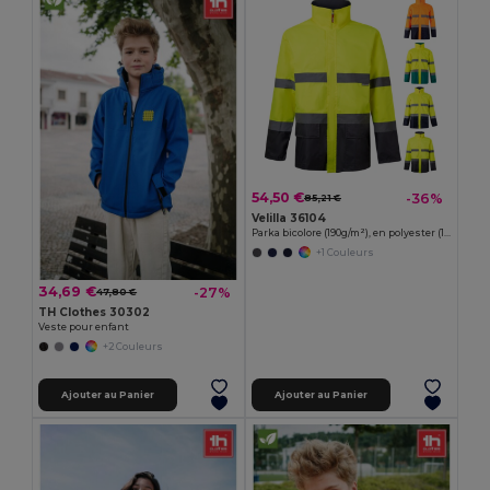
54,50 €
-36%
85,21 €
Velilla 36104
Parka bicolore (190g/m²), en polyester (100%), avec enduction PU
+1 Couleurs
34,69 €
-27%
47,80 €
TH Clothes 30302
Veste pour enfant
+2 Couleurs
Ajouter au Panier
Ajouter au Panier