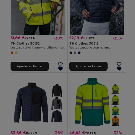
51,86 €
52,19 €
-30%
-35%
74,43 €
80,32 €
TH Clothes 30182
TH Clothes 30313
Veste softshell haute visibilité (unisexe)
Veste à capuche pour homme
Ajouter au Panier
Ajouter au Panier
53,66 €
48,02 €
-36%
-32%
83,90 €
70,39 €