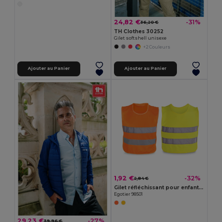
24,82 €
-31%
36,20 €
TH Clothes 30252
Gilet softshell unisexe
+2 Couleurs
Ajouter au Panier
Ajouter au Panier
1,92 €
-32%
2,84 €
Gilet réfléchissant pour enfant, 100 % polyester
Egotier 98501
29,23 €
-27%
39,96 €