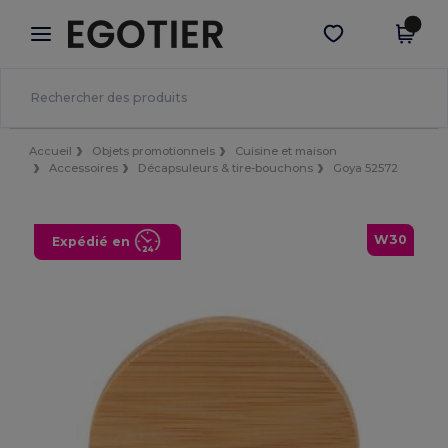
×
Appli Egotier
Obtenir l'appli
Meilleurs prix sur l’app !
Accueil
Objets promotionnels
Cuisine et maison
Accessoires
Décapsuleurs & tire-bouchons
Goya 52572
W30
Expédié en