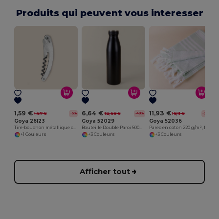
Produits qui peuvent vous interesser
1,59 €
6,64 €
11,93 €
1,67 €
12,68 €
18,11 €
-5%
-48%
-34%
Goya 26123
Goya 52029
Goya 52036
Tire-bouchon métallique confortable et maniable METAL
Bouteille Double Paroi 500ml avec Capuchon
Pareo en coton 220 g/m², franges nouées CAYMAN
+1 Couleurs
+3 Couleurs
+3 Couleurs
Afficher tout