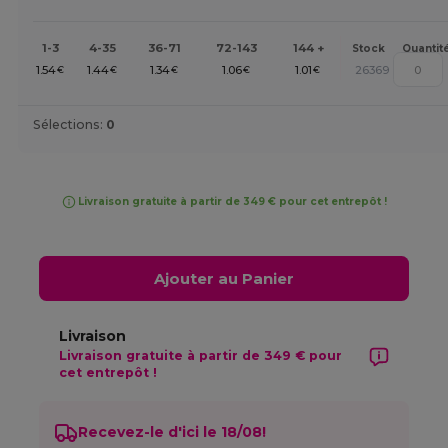
1-3
4-35
36-71
72-143
144 +
Stock
Quantit
1.54
1.44
1.34
1.06
1.01
26369
€
€
€
€
€
Sélections:
0
Livraison gratuite à partir de 349 € pour cet entrepôt !
Ajouter au Panier
Livraison
Livraison gratuite à partir de 349 € pour
cet entrepôt !
Recevez-le d'ici le 18/08!