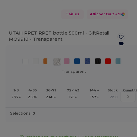
Tailles
Afficher tout
+ 9
UTAH RPET RPET bottle 500ml - GiftRetail
MO9910 -
Transparent
Transparent
1-3
4-35
36-71
72-143
144 +
Stock
Quantit
2.77
2.59
2.40
1.75
1.57
2198
€
€
€
€
€
Sélections:
0