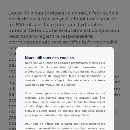
Stock élévé
Personnalisé
Bouteille d'eau écologique en RPET fabriquée à
partir de plastique recyclé, offrant une capacité
de 500 ml sans fuite pour une hydratation
durable. Cette bouteille durable est conçue pour
ceux qui privilégient la responsabilité
environnementale sans sacrifier la fonctionnalité.
Le corps transparent permet de surveiller
facilement le niveau de liquide, tandis que le
Nous utilisons des cookies
bouchon à vis sécurisé garantit l'absence de
Notre site web utilise des cookies propriétaires et tiers pour
déversement dans les sacs. Que vous
améliorer la fonctionnalité globale, mémoriser vos
recherchiez une bouteille réutilisable vierge
préférences, analyser les performances du site et garantir
pour un usage personnel ou un support pour le
une expérience de navigation fluide et personnalisée, y
compris du contenu adapté, des interactions optimisées
logo de votre entreprise, cette bouteille en RPET
avec notre site web, et de la publicité.
offre une surface lisse pour une personnalisation
de haute qualité. Idéale pour les commandes en
Vous pouvez gérer vos préférences de cookies à tout
moment. Les cookies essentiels ne peuvent pas être
gros, les cadeaux d'entreprise et les articles
désactivés car ils sont requis pour le bon fonctionnement
promotionnels, elle aide à réduire les déchets
du site. Cependant, vous pouvez choisir d’accepter ou de
plastiques à usage unique. Légère et compacte
bloquer d'autres types de cookies, tels que ceux utilisés
pour la personnalisation, l'analyse et la publicité.
(Ø6X20,5CM), elle s'adapte facilement à la
plupart des porte-gobelets. Note : ne convient
Pour plus de détails sur la façon dont nous utilisons les
pas aux boissons gazeuses.
cookies, comment les contrôler et sur les cookies tiers,