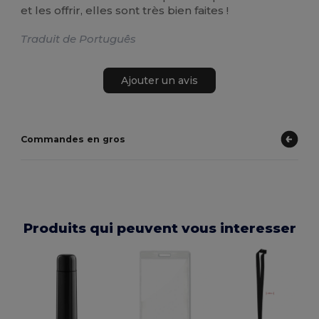
et les offrir, elles sont très bien faites !
Traduit de Português
Ajouter un avis
Commandes en gros
Produits qui peuvent vous interesser
G