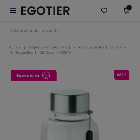
×
Appli Egotier
Obtenir l'appli
Meilleurs prix sur l’app !
Accueil
Objets promotionnels
Mugs et gourdes
Vaisselle
Bouteilles
GiftRetail MO9910
W22
Expédié en