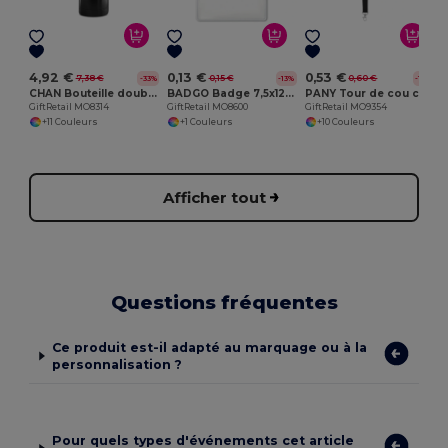
4,92 €
0,13 €
0,53 €
7,38 €
0,15 €
0,60 €
-33%
-13%
-12%
CHAN Bouteille double paroi 500ml
BADGO Badge 7,5x12,5cm
PANY Tour de cou crochet métal 20mm
GiftRetail MO8314
GiftRetail MO8600
GiftRetail MO9354
+11 Couleurs
+1 Couleurs
+10 Couleurs
Afficher tout
Questions fréquentes
Ce produit est-il adapté au marquage ou à la
personnalisation ?
Pour quels types d'événements cet article