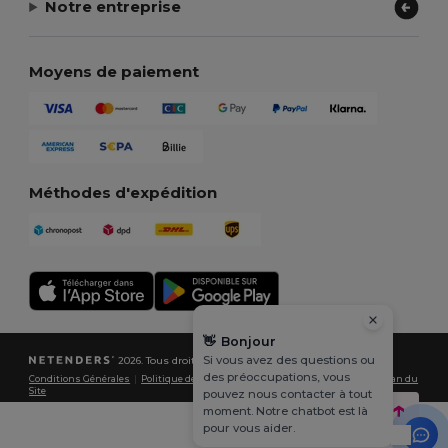
Notre entreprise
Moyens de paiement
Méthodes d'expédition
👋
Bonjour
Si vous avez des questions ou
2026. Tous droits réservés
des préoccupations, vous
Conditions Générales
|
Politique de Confidentialité
|
Politique de Cookies
|
Plan du
Site
pouvez nous contacter à tout
moment. Notre chatbot est là
pour vous aider.