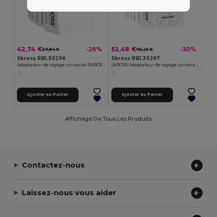
42,74 €
52,48 €
-26%
-30%
57,84 €
75,25 €
Skross RB1.30296
Skross RB1.30297
Adaptateur de voyage universel SKROSS MUV 2 pôles avec USB A et C
SKROSS Adaptateur de voyage universel MUV 65 W PD avec câble USB-C
Ajouter au Panier
Ajouter au Panier
Affichage De Tous Les Produits.
Contactez-nous
Laissez-nous vous aider