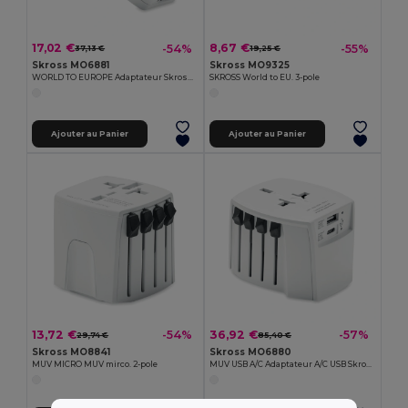
17,02 €
8,67 €
-54%
-55%
37,13 €
19,25 €
Skross MO6881
Skross MO9325
WORLD TO EUROPE Adaptateur Skross World Europe
SKROSS World to EU. 3-pole
Ajouter au Panier
Ajouter au Panier
13,72 €
36,92 €
-54%
-57%
29,74 €
85,40 €
Skross MO8841
Skross MO6880
MUV MICRO MUV mirco. 2-pole
MUV USB A/C Adaptateur A/C USB Skross MUV