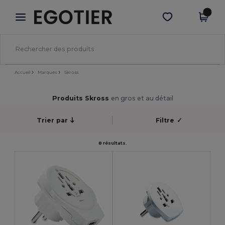
×
Appli Egotier
Obtenir l'appli
Meilleurs prix sur l’app !
Accueil
Marques
Skross
Produits Skross
en gros et au détail
Trier par
Filtre
✓
8 résultats.