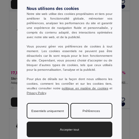
Ajouter au Panier
Ajouter au Panier
Nous utilisons des cookies
Notre site web utilise des cookies propriétaires et tiers pour
améliorer la fonctionnalité globale, mémoriser vos
préférences, analyser les performances du site et garantir
une expérience de navigation fluide et personnalisée, y
compris du contenu adapté, des interactions optimisées
avec notre site web, et de la publicité.
Vous pouvez gérer vos préférences de cookies à tout
moment. Les cookies essentiels ne peuvent pas être
désactivés car ils sont requis pour le bon fonctionnement
du site. Cependant, vous pouvez choisir d’accepter ou de
bloquer d'autres types de cookies, tels que ceux utilisés
pour la personnalisation, l'analyse et la publicité.
17,11 €
29,86 €
-26%
-26%
23,16 €
40,43 €
Skross RB1.102.50
Skross RB1.10314
Pour plus de détails sur la façon dont nous utilisons les
Adaptateur de voyage mondial SKROSS MUV Micro
Adaptateur de voyage mondial SKROSS Pro 3 pôles
cookies, comment les contrôler et sur les cookies tiers,
veuillez consulter notre
politique en matière de cookies
et
Privacy Policy
.
Ajouter au Panier
Ajouter au Panier
Essentiels uniquement
Préférences
Accepter tout