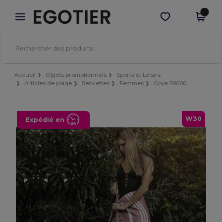
×
Appli Egotier
Obtenir l'appli
Meilleurs prix sur l’app !
Accueil
Objets promotionnels
Sports et Loisirs
Articles de plage
Serviettes
Femmes
Goya 39000
W30
Expédié en