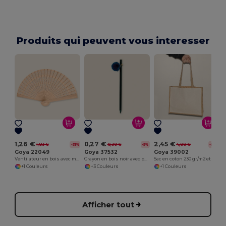
Produits qui peuvent vous interesser
1,26 €
0,27 €
2,45 €
1,83 €
0,30 €
4,88 €
-31%
-9%
-50%
Goya 22049
Goya 37532
Goya 39002
Ventilateur en bois avec motifs décoratifs SWEET
Crayon en bois noir avec pompon multicolore GINGER
Sac en coton 230 gr/m2 et jute laminé SHOPPER
+1 Couleurs
+3 Couleurs
+1 Couleurs
Afficher tout