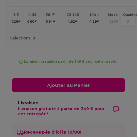
1-3
4-35
36-71
72-143
144 +
Stock
Quantit
7.26
6.60
5.94
4.62
4.29
5200
€
€
€
€
€
Sélections:
0
Livraison gratuite à partir de 349 € pour cet entrepôt !
Ajouter au Panier
Livraison
Livraison gratuite à partir de 349 € pour
cet entrepôt !
Recevez-le d'ici le 19/08!