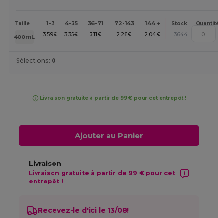
1-3
4-35
36-71
72-143
144 +
Taille
Stock
Quantit
3.59
3.35
3.11
2.28
2.04
3644
€
€
€
€
€
400mL
Sélections:
0
Livraison gratuite à partir de 99 € pour cet entrepôt !
Ajouter au Panier
Livraison
Livraison gratuite à partir de 99 € pour cet
entrepôt !
Recevez-le d'ici le 13/08!