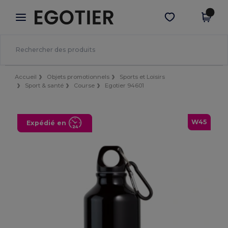
×
Appli Egotier
Obtenir l'appli
Meilleurs prix sur l’app !
Accueil
Objets promotionnels
Sports et Loisirs
Sport & santé
Course
Egotier 94601
W45
Expédié en