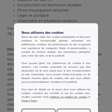
Construction en aluminium durable
Pince mousqueton attachée
Léger et portable
Disponible en plusieurs couleurs
Poids
Nous utilisons des cookies
78 g.
Notre site web utilise des cookies propriétaires et tiers pour
améliorer la fonctionnalité globale, mémoriser vos
Stock élévé
préférences, analyser les performances du site et garantir
Description :
une expérience de navigation fluide et personnalisée, y
compris du contenu adapté, des interactions optimisées
Rester hydraté avec style grâce à cette élégante
avec notre site web, et de la publicité.
bouteille de sport en aluminium, conçue pour
être durable et pratique. Sa capacité compacte
Vous pouvez gérer vos préférences de cookies à tout
moment. Les cookies essentiels ne peuvent pas être
de 400 ml est parfaite pour l'hydratation en
désactivés car ils sont requis pour le bon fonctionnement
déplacement, que vous soyez en randonnée, à
du site. Cependant, vous pouvez choisir d’accepter ou de
vélo ou à la salle de sport. Son mousqueton
bloquer d'autres types de cookies, tels que ceux utilisés
pour la personnalisation, l'analyse et la publicité.
permet de l'accrocher facilement à un sac ou à
une ceinture, pour que votre boisson soit
Pour plus de détails sur la façon dont nous utilisons les
toujours à portée de main. Disponible dans une
cookies, comment les contrôler et sur les cookies tiers,
veuillez consulter notre
politique en matière de cookies
et
gamme de couleurs vives, cette bouteille n'est
Privacy Policy
.
pas seulement fonctionnelle, elle est aussi très
tendance. Légère et réutilisable, elle constitue