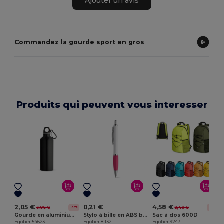
Ajouter un avis
Commandez la gourde sport en gros
Produits qui peuvent vous interesser
E
2,05 €
0,21 €
4,58 €
3,06 €
9,40 €
-33%
-51%
Gourde en aluminium recyclé avec mousqueton 530 ml
Stylo à bille en ABS blanc avec clip en métal
Sac à dos 600D
Egotier 54623
Egotier 81132
Egotier 92471