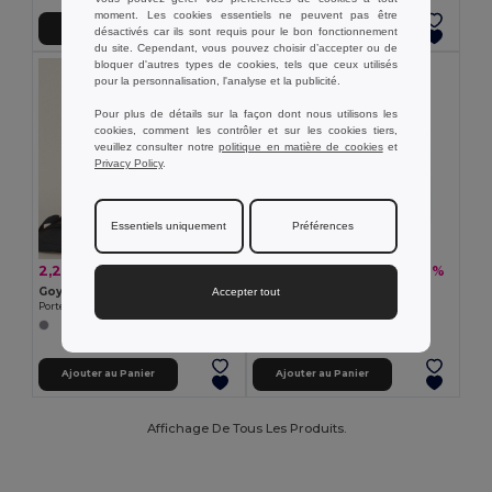
moment. Les cookies essentiels ne peuvent pas être
Ajouter au Panier
Ajouter au Panier
désactivés car ils sont requis pour le bon fonctionnement
du site. Cependant, vous pouvez choisir d’accepter ou de
bloquer d'autres types de cookies, tels que ceux utilisés
pour la personnalisation, l'analyse et la publicité.
Pour plus de détails sur la façon dont nous utilisons les
cookies, comment les contrôler et sur les cookies tiers,
veuillez consulter notre
politique en matière de cookies
et
Privacy Policy
.
Essentiels uniquement
Préférences
2,20 €
17,04 €
-45%
-26%
4,00 €
23,07 €
Goya 53521
Vinga V5008
Accepter tout
Portefeuille RPET 100% avec Fermeture Éclair EDDIE
Organiseur VINGA Baltimore
Ajouter au Panier
Ajouter au Panier
Affichage De Tous Les Produits.