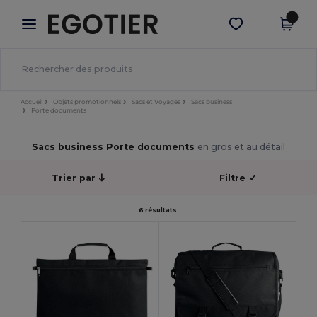
×
Appli Egotier
Obtenir l'appli
Meilleurs prix sur l’app !
Accueil
Objets promotionnels
Sacs et Voyages
Sacs business
Porte documents
Sacs business Porte documents
en gros et au détail
Trier par
Filtre
✓
6 résultats.