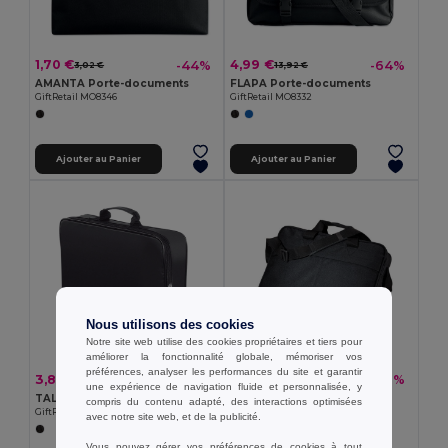
1,70 €
4,99 €
-44%
-64%
3,02 €
13,92 €
AMANTA Porte-documents
FLAPA Porte-documents
GiftRetail MO8346
GiftRetail MO8332
Ajouter au Panier
Ajouter au Panier
Nous utilisons des cookies
Notre site web utilise des cookies propriétaires et tiers pour
améliorer la fonctionnalité globale, mémoriser vos
préférences, analyser les performances du site et garantir
3,88 €
6,77 €
-43%
-49%
6,87 €
13,33 €
une expérience de navigation fluide et personnalisée, y
TALOR Sac séminaire
EXPO Porte-documents
compris du contenu adapté, des interactions optimisées
GiftRetail KC6998
GiftRetail IT2074
avec notre site web, et de la publicité.
Vous pouvez gérer vos préférences de cookies à tout