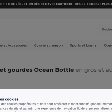
E ! 10 € DE RÉDUCTION DÈS 80 € AVEC EGOTIER10 – DES PRIX ENCORE PLUS 
e et Accessoires
Cuisine et maison
Sports et Loisirs
Obje
et gourdes Ocean Bottle
en gros et au
.
tle
des cookies
e des cookies propriétaires et tiers pour améliorer la fonctionnalité globale, mémo
ances du site et garantir une expérience de navigation fluide et personnalisée,