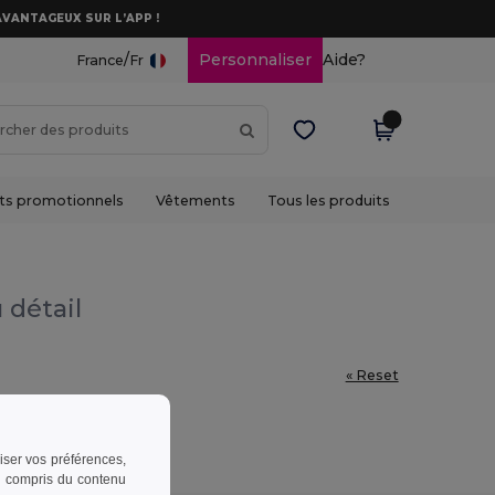
AVANTAGEUX SUR L’APP !
/
Personnaliser
Aide?
France
Fr
ts promotionnels
Vêtements
Tous les produits
 détail
« Reset
riser vos préférences,
 y compris du contenu