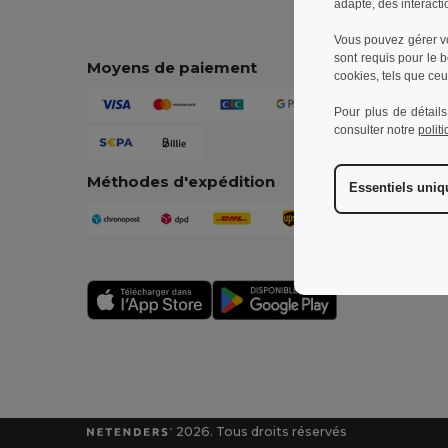
adapté, des interacti
Vous pouvez gérer vo
sont requis pour le 
Moyens de paiement
cookies, tels que ceux
Pour plus de détails
consulter notre
polit
Méthodes d'expédition
Essentiels uni
2026. Tous droits réservés