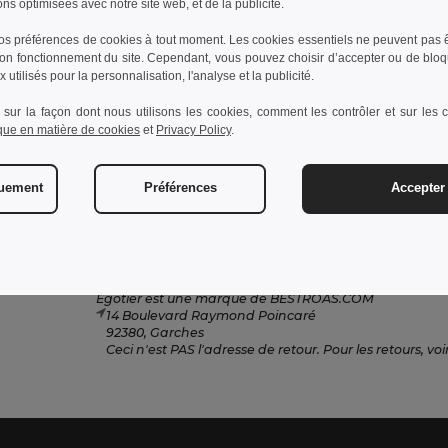
ons optimisées avec notre site web, et de la publicité.
s préférences de cookies à tout moment. Les cookies essentiels ne peuvent pas êt
bon fonctionnement du site. Cependant, vous pouvez choisir d’accepter ou de bloq
Contactez-nous
 utilisés pour la personnalisation, l'analyse et la publicité.
Service Client
 sur la façon dont nous utilisons les cookies, comment les contrôler et sur les co
ique en matière de cookies
et
Privacy Policy
.
client@egotier.fr
Ventes
ventes@egotier.fr
quement
Préférences
Accepter 
Hotline
+33 1 87 21 49 32
Lundi - Jeudi : 10h-13h & 14h-17h30 Vendredi : 10h-
Egotier est une marque de BESTROAS.COM
14 Boulevard Raymond Poincaré
92380, Garches
Ceci n'est PAS l'adresse de retour. Pour les retours, voir