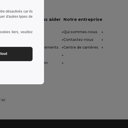
re désactivés car ils
uer d'autres types de
Laissez-nous vous aider
Notre entreprise
Centre d'aide (FAQ)
Qui sommes-nous
okies tiers, veuillez
Prix de Gros
Contactez-nous
Retours et remboursements
Centre de carrières
tout
Glossaire
Méthodes d'expédition
14h
 ici