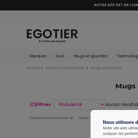
NOTRE APP EST EN LIGN
Marques
Sacs
Mugs et gourdes
Technologi
Accueil
Objets promotionnels
Mugs et gourdes
Mugs 
Trier par
Filtres
Aucun résultat
Objets promotionnels
Mugs et gourdes
Ocean Bot
Nous utilisons 
Notre site web utilis
analyser les perform