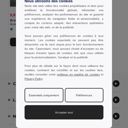
Nous utilisons des cookies
Notre site web utilise des cookies propriétaires et tiers pour
améliorer la fonctionnalité globale, mémoriser vos
préférences, analyser les performances du site et garantir
5,91 €
-43%
10,45 €
une expérience de navigation fluide et personnalisée, y
Branve 81208
compris du contenu adapté, des interactions optimisées
Roller en métal et clip en acier inoxydable
avec notre site web, et de la publicité.
Vous pouvez gérer vos préférences de cookies à tout
moment. Les cookies essentiels ne peuvent pas être
Ajouter au Panier
désactivés car ils sont requis pour le bon fonctionnement
du site. Cependant, vous pouvez choisir d’accepter ou de
bloquer d'autres types de cookies, tels que ceux utilisés
Affichage De Tous Les Produits.
pour la personnalisation, l'analyse et la publicité.
Pour plus de détails sur la façon dont nous utilisons les
cookies, comment les contrôler et sur les cookies tiers,
veuillez consulter notre
politique en matière de cookies
et
Privacy Policy
.
Contactez-nous
Essentiels uniquement
Préférences
Laissez-nous vous aider
Accepter tout
Notre entreprise