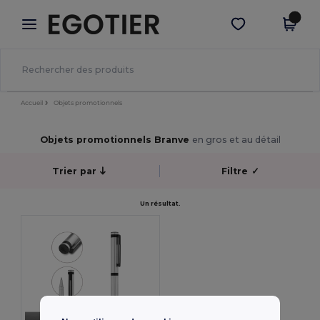
×
Appli Egotier
Obtenir l'appli
Meilleurs prix sur l’app !
Accueil
Objets promotionnels
Objets promotionnels Branve
en gros et au détail
Trier par
Filtre
✓
Un résultat.