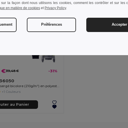
 sur la façon dont nous utilisons les cookies, comment les contrôler et sur les co
ique en matière de cookies
et
Privacy Policy
.
quement
Préférences
Accepter 
 €
39,48 €
-31%
a 36050
Veste en sergé bicolore (210g/m²) en polyester (80%) et coton (20%)
+1 Couleurs
outer au Panier