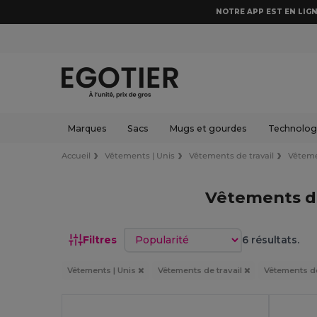
NOTRE APP EST EN LIGN
Marques
Sacs
Mugs et gourdes
Technologi
Accueil
Vêtements | Unis
Vêtements de travail
Vêteme
Vêtements de
Trier par
Filtres
6 résultats.
Vêtements | Unis
Vêtements de travail
Vêtements d