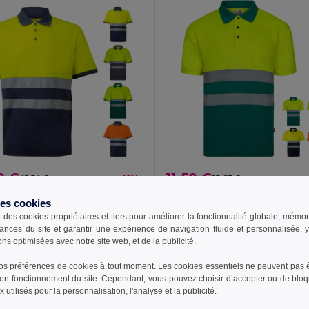
9 €
11,50 €
41,54 €
-41%
15,63 €
a 36100
Velilla 36141
des cookies
Polo piqué bicolore (150g/m²) à manches courtes, en coton (55%) et polyester (45%)
e des cookies propriétaires et tiers pour améliorer la fonctionnalité globale, mémo
+1 Couleurs
+1 Couleurs
ances du site et garantir une expérience de navigation fluide et personnalisée,
ons optimisées avec notre site web, et de la publicité.
outer au Panier
Ajouter au Panier
s préférences de cookies à tout moment. Les cookies essentiels ne peuvent pas êt
bon fonctionnement du site. Cependant, vous pouvez choisir d’accepter ou de bloq
 utilisés pour la personnalisation, l'analyse et la publicité.