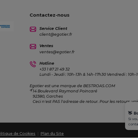
Contactez-nous
Service Client
client@egotier.fr
Ventes
ventes@egotier.fr
Hotline
+33 1 87 21 49 32
Lundi - Jeudi : 10h-13h & 14h-17h30 Vendredi : 10h-
Egotier est une marque de BESTROAS.COM
14 Boulevard Raymond Poincaré
92380, Garches
Ceci n'est PAS l'adresse de retour. Pour les retours, voir
👋
B
Si vo
conta
litique de Cookies
|
Plan du Site