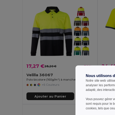
17,27 €
24,4
28,20 €
-39%
Velilla 36067
Velill
Nous utilisons 
Polo bicolore (160g/m²) à manches longues, en polyester (100%)
Notre site web utilis
+6 Couleurs
analyser les perform
adapté, des interacti
Ajouter au Panier
Aj
Vous pouvez gérer vo
sont requis pour le 
cookies, tels que ceux