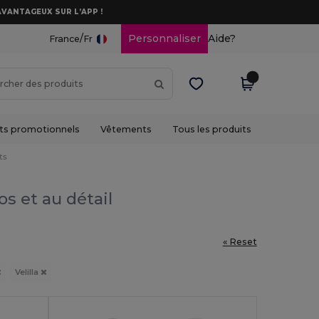
AVANTAGEUX SUR L’APP !
/
Personnaliser
Aide?
France
Fr
ts promotionnels
Vêtements
Tous les produits
ts
os et au détail
« Reset
Velilla