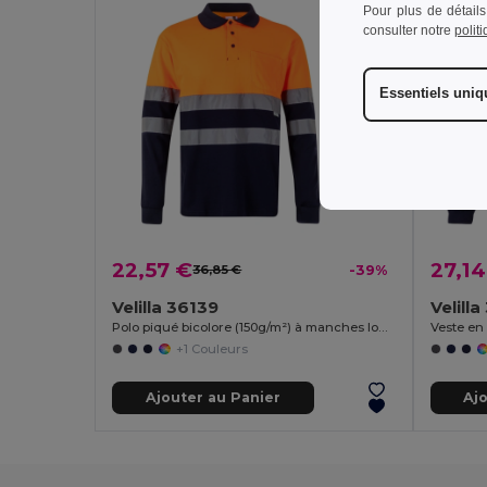
Pour plus de détails
consulter notre
polit
Essentiels uni
22,57 €
27,14
36,85 €
-39%
Velilla 36139
Velill
Polo piqué bicolore (150g/m²) à manches longues, en coton (55%) et polyester (45%)
+1 Couleurs
Ajouter au Panier
Aj