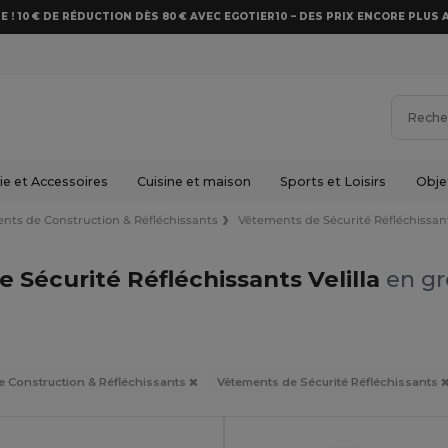
E ! 10 € DE RÉDUCTION DÈS 80 € AVEC EGOTIER10 – DES PRIX ENCORE PLUS 
e et Accessoires
Cuisine et maison
Sports et Loisirs
Obje
nts de Construction & Réfléchissants
Vêtements de Sécurité Réfléchissan
 Sécurité Réfléchissants Velilla
en gr
e Construction & Réfléchissants
Vêtements de Sécurité Réfléchissants