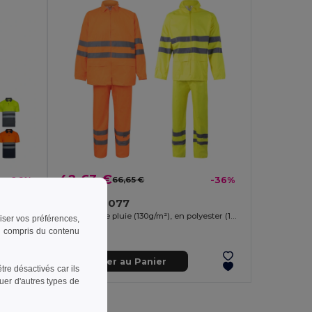
42,63 €
-26%
66,65 €
-36%
Velilla 36077
Polo Bird-eye (140g/m²) à manches courtes, en polyester (100%)
Ensemble de pluie (130g/m²), en polyester (100%) avec finition PU
riser vos préférences,
 y compris du contenu
Ajouter au Panier
re désactivés car ils
uer d'autres types de