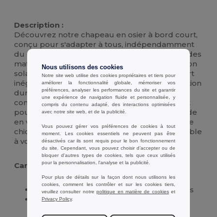
Stock élévé
Description :
Découvrez notre chapeau en osier à bord court,
conçu pour s'adapter à tous, indépendamment
du genre. Ce chapeau élégant, fabriqué avec des
matériaux de haute qualité, offre une protection
Nous utilisons des cookies
solaire optimale tout en garantissant un confort
Notre site web utilise des cookies propriétaires et tiers pour
inégalé. Son design intemporel et sa construction
améliorer la fonctionnalité globale, mémoriser vos
préférences, analyser les performances du site et garantir
durable en font l'accessoire parfait pour
une expérience de navigation fluide et personnalisée, y
compléter n'importe quelle tenue, que ce soit
compris du contenu adapté, des interactions optimisées
pour une journée à la plage ou une promenade
avec notre site web, et de la publicité.
en ville. Avec sa silhouette
unisexe
et son allure
Vous pouvez gérer vos préférences de cookies à tout
chic, ce chapeau en osier est l'ajout indispensable
moment. Les cookies essentiels ne peuvent pas être
à votre garde-robe estivale.
désactivés car ils sont requis pour le bon fonctionnement
du site. Cependant, vous pouvez choisir d’accepter ou de
bloquer d'autres types de cookies, tels que ceux utilisés
pour la personnalisation, l'analyse et la publicité.
Caractéristiques :
Pour plus de détails sur la façon dont nous utilisons les
cookies, comment les contrôler et sur les cookies tiers,
Design
unisexe
adaptable à tous les styles
veuillez consulter notre
politique en matière de cookies
et
Protection solaire efficace pour une
Privacy Policy
.
utilisation quotidienne