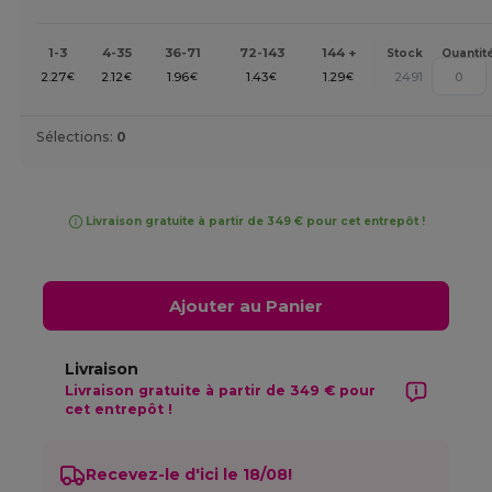
1-3
4-35
36-71
72-143
144 +
Stock
Quantit
2.27
2.12
1.96
1.43
1.29
2491
€
€
€
€
€
Sélections:
0
Livraison gratuite à partir de 349 € pour cet entrepôt !
Ajouter au Panier
Livraison
Livraison gratuite à partir de 349 € pour
cet entrepôt !
Recevez-le d'ici le 18/08!