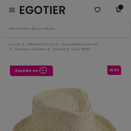
×
Appli Egotier
Obtenir l'appli
Meilleurs prix sur l’app !
Accueil
Vêtements | Unis
Casquettes & Bonnets
Chapeaux de paille
Unisexe
Goya 38054
W30
Expédié en