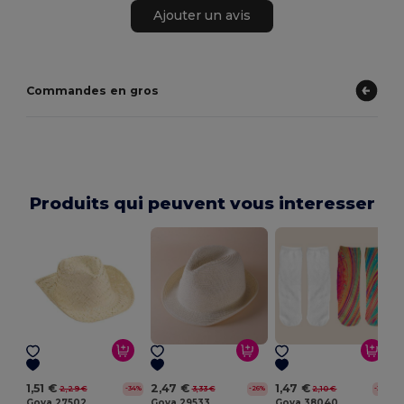
Ajouter un avis
Commandes en gros
Produits qui peuvent vous interesser
1,51 €
2,47 €
1,47 €
2,29 €
3,33 €
2,10 €
-34%
-26%
-30%
Goya 27502
Goya 29533
Goya 38040