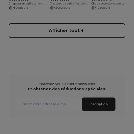
Chapeau en paille taille unique PANAMA
Chapeau de paille flexible taille unique, multicolore PANAMA
Chaussette polyester taille unique sublimation FOOT
+1 Couleurs
+2 Couleurs
+1 Couleurs
Afficher tout
Inscrivez-vous à notre newsletter
Et obtenez des réductions spéciales!
Inscription