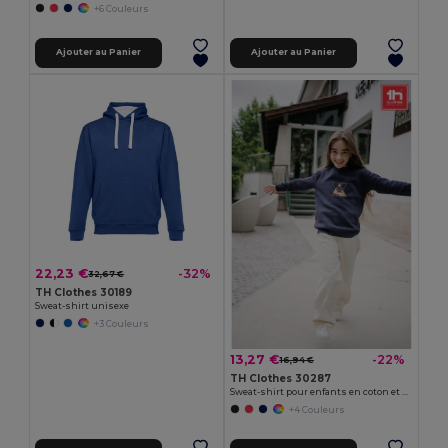
+6 Couleurs
Ajouter au Panier
Ajouter au Panier
22,23 €
-32%
32,67 €
TH Clothes 30189
Sweat-shirt unisexe
+3 Couleurs
13,27 €
-22%
16,94 €
TH Clothes 30287
Sweat-shirt pour enfants en coton et polyester recyclés
+4 Couleurs