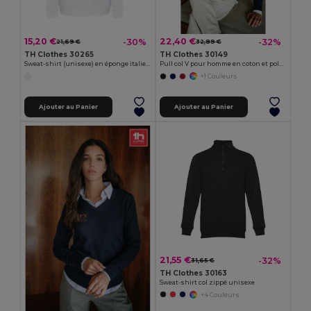
15,20 €
22,40 €
-30%
-32%
21,69 €
32,89 €
TH Clothes 30265
TH Clothes 30149
Sweat-shirt (unisexe) en éponge italienne sans carte. Couleur blanche
Pull col V pour homme en coton et polyamide
+1 Couleurs
Ajouter au Panier
Ajouter au Panier
21,55 €
-32%
31,65 €
TH Clothes 30163
Sweat-shirt col zippé unisexe
+4 Couleurs