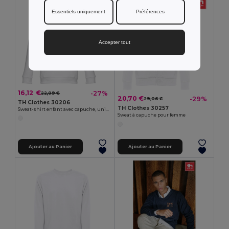
Essentiels uniquement
Préférences
Accepter tout
16,12 €
-27%
22,09 €
20,70 €
-29%
29,06 €
TH Clothes 30206
TH Clothes 30257
Sweat-shirt enfant avec capuche, unisexe
Sweat à capuche pour femme
Ajouter au Panier
Ajouter au Panier