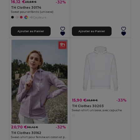
16,12 €
-32%
23,68 €
TH Clothes 30174
Sweat pour enfants (unisexe)
+8 Couleurs
Ajouter au Panier
Ajouter au Panier
15,90 €
-33%
23,68 €
TH Clothes 30203
Sweat-shirt unisexe, avec capuche
20,70 €
-32%
30,42 €
TH Clothes 30162
Sweat-shirt pour femme en coton et polyester