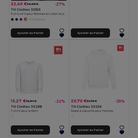
22,40 €
-27%
30,68 €
TH Clothes 30150
Pull à col V pour femmes en coton et polyamide
+1 Couleurs
Ajouter au Panier
Ajouter au Panier
13,27 €
20,70 €
-22%
-35%
16,94 €
31,78 €
TH Clothes 30288
TH Clothes 30256
T-shirt pour enfant
Sweat à capuche pour homme
Ajouter au Panier
Ajouter au Panier