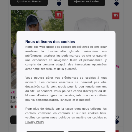
Ajouter au Panier
Ajouter au Panier
Nous utilisons des cookies
Notre site web utilise des cookies propriétaires et tiers pour
améliorer la fonctionnalité globale, mémoriser vos
préférences, analyser les performances du site et garantir
une expérience de navigation fluide et personnalisée, y
compris du contenu adapté, des interactions optimisées
14,25 €
-22%
18,20 €
avec notre site web, et de la publicité.
TH Clothes 30202
Sweat-shirt unisexe col rond
Vous pouvez gérer vos préférences de cookies à tout
moment. Les cookies essentiels ne peuvent pas être
désactivés car ils sont requis pour le bon fonctionnement
du site. Cependant, vous pouvez choisir d’accepter ou de
20,70 €
-24%
27,24 €
bloquer d'autres types de cookies, tels que ceux utilisés
TH Clothes 30161
pour la personnalisation, l'analyse et la publicité.
Sweat-shirt homme en coton et polyester
+6 Couleurs
Pour plus de détails sur la façon dont nous utilisons les
cookies, comment les contrôler et sur les cookies tiers,
veuillez consulter notre
politique en matière de cookies
et
Ajouter au Panier
Ajouter au Panier
Privacy Policy
.