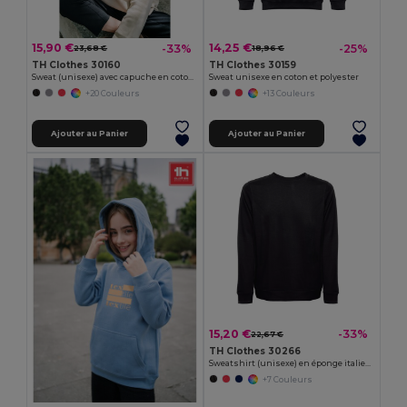
15,90 €
14,25 €
-33%
-25%
23,68 €
18,96 €
TH Clothes 30160
TH Clothes 30159
Sweat (unisexe) avec capuche en coton et polyester
Sweat unisexe en coton et polyester
+20 Couleurs
+13 Couleurs
Ajouter au Panier
Ajouter au Panier
15,20 €
-33%
22,67 €
TH Clothes 30266
Sweatshirt (unisexe) en éponge italienne sans patte de boutonnage
+7 Couleurs