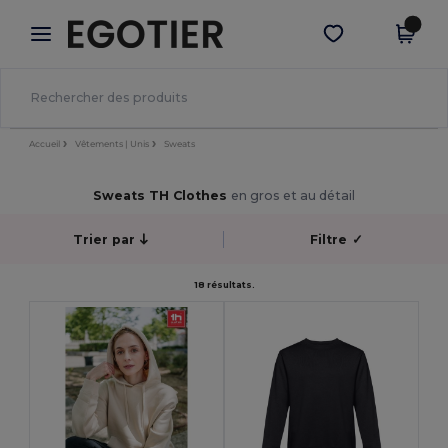
×
Appli Egotier
Obtenir l'appli
Meilleurs prix sur l’app !
Accueil
Vêtements | Unis
Sweats
Sweats TH Clothes
en gros et au détail
Trier par
Filtre
✓
18 résultats.