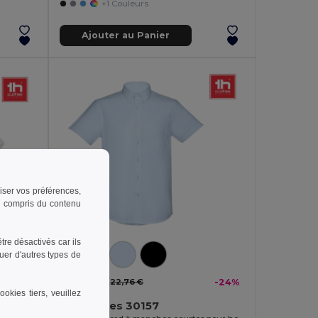
+1 Couleurs
Ajouter au Panier
riser vos préférences,
 y compris du contenu
re désactivés car ils
uer d'autres types de
-27%
17,30 €
22,76 €
-24%
okies tiers, veuillez
TH Clothes 30157
Chemise oxford à manches courtes pour femmes. Couleur blanche