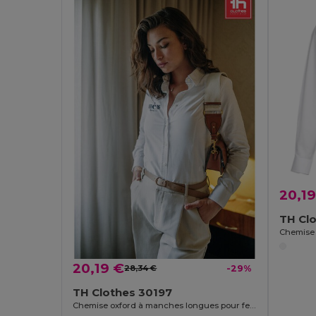
20,19
TH Cl
Chemise
20,19 €
28,34 €
-29%
TH Clothes 30197
Chemise oxford à manches longues pour femmes. Couleur blanche