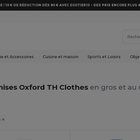
E ! 10 € DE RÉDUCTION DÈS 80 € AVEC EGOTIER10 – DES PRIX ENCORE PLUS 
e et Accessoires
Cuisine et maison
Sports et Loisirs
Obje
ises Oxford TH Clothes
en gros et au 
s