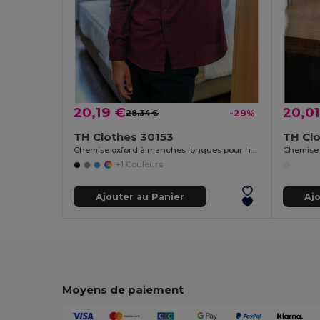
20,19 €
20,01
28,34 €
-29%
TH Clothes 30153
TH Cl
Chemise oxford à manches longues pour hommes
+1 Couleurs
Ajouter au Panier
Aj
Moyens de paiement