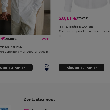
20,01 €
27,42 €
TH Clothes 30195
 €
28,08 €
-29%
othes 30194
Chemise en popeline à manches longues pour hommes.Couleur blanche
outer au Panier
Ajouter au Panier
Contactez-nous