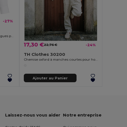
-27%
Chemise en popeline à manches longues pour femmes. Couleur blanche
17,30 €
22,76 €
-24%
TH Clothes 30200
Chemise oxford à manches courtes pour homme. Couleur blanche
Ajouter au Panier
Laissez-nous vous aider
Notre entreprise