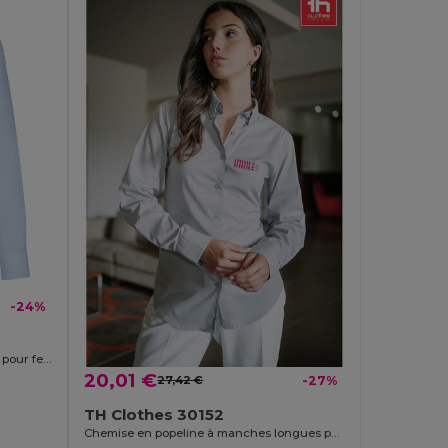
-24%
Chemise oxford à manches longues pour femmes
20,01 €
27,42 €
-27%
TH Clothes 30152
Chemise en popeline à manches longues pour femmes