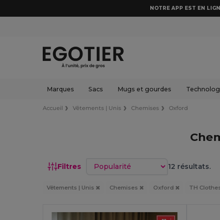
NOTRE APP EST EN LIGN
Marques
Sacs
Mugs et gourdes
Technologi
Accueil
Vêtements | Unis
Chemises
Oxford
Chem
Trier par
Filtres
12 résultats.
Vêtements | Unis
Chemises
Oxford
TH Clothe