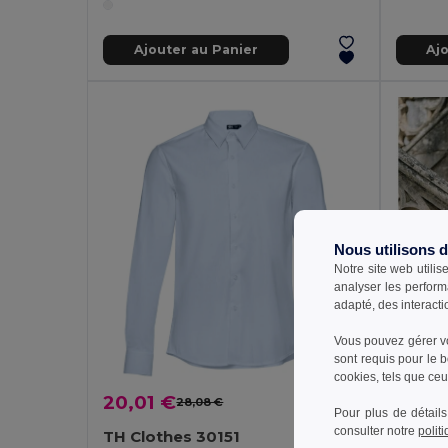
Ajouter au Panier
Aj
Nous utilisons 
Notre site web utilis
analyser les perform
adapté, des interacti
Vous pouvez gérer vo
sont requis pour le 
cookies, tels que ceux
20,01 €
28,08 €
-29%
Pour plus de détails
consulter notre
polit
TH Clothes 30151