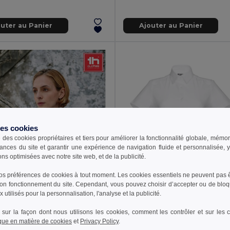
outer au Panier
Ajouter au Panier
des cookies
e des cookies propriétaires et tiers pour améliorer la fonctionnalité globale, mémo
ances du site et garantir une expérience de navigation fluide et personnalisée,
ons optimisées avec notre site web, et de la publicité.
s préférences de cookies à tout moment. Les cookies essentiels ne peuvent pas êt
bon fonctionnement du site. Cependant, vous pouvez choisir d’accepter ou de bloq
17,30 €
 utilisés pour la personnalisation, l'analyse et la publicité.
23,71 €
TH Clothes 30201
 sur la façon dont nous utilisons les cookies, comment les contrôler et sur les co
ique en matière de cookies
et
Privacy Policy
.