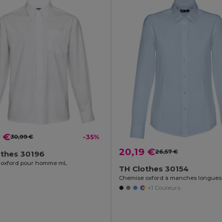
 €
30,99 €
-35%
20,19 €
26,57 €
othes 30196
 oxford pour homme mL
TH Clothes 30154
+1 Couleurs