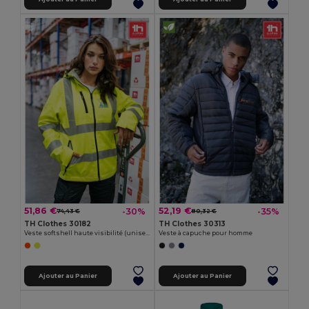
51,86 €
52,19 €
-30%
-35%
74,43 €
80,32 €
TH Clothes 30182
TH Clothes 30313
Veste softshell haute visibilité (unisexe)
Veste à capuche pour homme
Ajouter au Panier
Ajouter au Panier