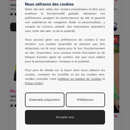
Nous utilisons des cookies
Velilla 36059
Velilla 36136
Notre site web utilise des cookies propriétaires et tiers pour
Veste rembourrée bicolore (180g/m²) en polyester (100%), avec fintion PU
Gilet soft shell (280g/m²), avec doublure polaire, en polyester (94%) et élasthanne (6%)
améliorer la fonctionnalité globale, mémoriser vos
+1 Couleurs
+2 Couleurs
préférences, analyser les performances du site et garantir
une expérience de navigation fluide et personnalisée, y
compris du contenu adapté, des interactions optimisées
Ajouter au Panier
Ajouter au Panier
avec notre site web, et de la publicité.
Vous pouvez gérer vos préférences de cookies à tout
moment. Les cookies essentiels ne peuvent pas être
désactivés car ils sont requis pour le bon fonctionnement
du site. Cependant, vous pouvez choisir d’accepter ou de
bloquer d'autres types de cookies, tels que ceux utilisés
pour la personnalisation, l'analyse et la publicité.
Pour plus de détails sur la façon dont nous utilisons les
cookies, comment les contrôler et sur les cookies tiers,
veuillez consulter notre
politique en matière de cookies
et
Privacy Policy
.
54,50 €
-36%
85,21 €
Velilla 36104
Essentiels uniquement
Préférences
Parka bicolore (190g/m²), en polyester (100%), avec enduction PU
+1 Couleurs
16,46 €
-29%
23,09 €
Accepter tout
TH Clothes 30301
Coupe-vent (unisexe)