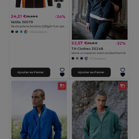
24,21 €
-34%
36,68 €
Velilla 36079
Veste polaire bicolore (220g/m²) en polyester (100%)
+12 Couleurs
22,57 €
-32%
33,15 €
TH Clothes 30248
Veste unisexe en coton et élasthanne
+1 Couleurs
Ajouter au Panier
Ajouter au Panier