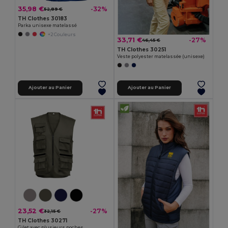
35,98 €
-32%
52,89 €
TH Clothes 30183
Parka unisexe matelassé
+2 Couleurs
33,71 €
-27%
46,45 €
TH Clothes 30251
Veste polyester matelassée (unisexe)
Ajouter au Panier
Ajouter au Panier
23,52 €
-27%
32,15 €
TH Clothes 30271
Gilet avec plusieurs poches