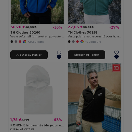
30,70 €
22,06 €
-35%
-27%
46,88 €
30,23 €
TH Clothes 30260
TH Clothes 30258
Veste softshell (unisexe) en polyester et élasthanne
Veste polaire haute densité pour homme en polyester
+2 Couleurs
+2 Couleurs
Ajouter au Panier
Ajouter au Panier
1,75 €
-63%
4,71 €
PONCHIE Imperméable pour enfant
GiftRetail MO2128