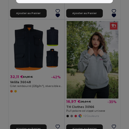
+1 Couleurs
Ajouter au Panier
Ajouter au Panier
32,11 €
-42%
54,91 €
Velilla 36048
Gilet rembourré (220g/m²), réversible en polyester (100%), avec fermeture à glissière et tirette réversible, et multipoches
16,97 €
-35%
26,04 €
TH Clothes 30166
Pull polaire col zippé unisexe
+2 Couleurs
Ajouter au Panier
Ajouter au Panier