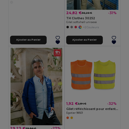
24,82 €
-31%
36,20 €
TH Clothes 30252
Gilet softshell unisexe
+2 Couleurs
Ajouter au Panier
Ajouter au Panier
1,92 €
-32%
2,84 €
Gilet réfléchissant pour enfant, 100 % polyester
Egotier 98501
29,23 €
-27%
39,96 €