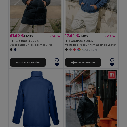
61,60 €
17,64 €
-30%
-27%
88,41 €
24,18 €
TH Clothes 30254
TH Clothes 30164
Veste parka unisexe rembourrée
Veste polaire pour homme en polyester
+3 Couleurs
Ajouter au Panier
Ajouter au Panier