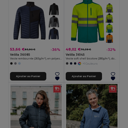
53,66 €
48,02 €
-36%
-32%
83,90 €
70,39 €
Velilla 36085
Velilla 36145
Veste rembourrée (265g/m²), en polyester (100%)
Veste soft shell bicolore (280g/m²), doublée polaire et membrane TPU, en polyester (96%) et élasthanne (4%)
+1 Couleurs
Ajouter au Panier
Ajouter au Panier