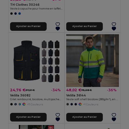
TH Clothes 30246
Veste à capuche pour homme en taffetas 300T
Ajouter au Panier
Ajouter au Panier
24,76 €
48,02 €
-34%
-36%
37,51 €
75,08 €
Velilla 36082
Velilla 36144
Gilet rembourré, bicolore, multipoches (120g/m²), en polyester (100%)
Veste soft shell bicolore (280g/m²), en polyester (96%) et élasthanne (4%)
+11 Couleurs
+1 Couleurs
Ajouter au Panier
Ajouter au Panier