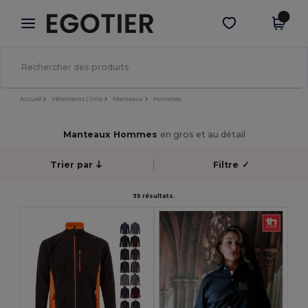
×
Appli Egotier
Obtenir l'appli
Meilleurs prix sur l’app !
Accueil
Vêtements | Unis
Manteaux
Hommes
Manteaux Hommes
en gros et au détail
Trier par
Filtre
✓
35 résultats.