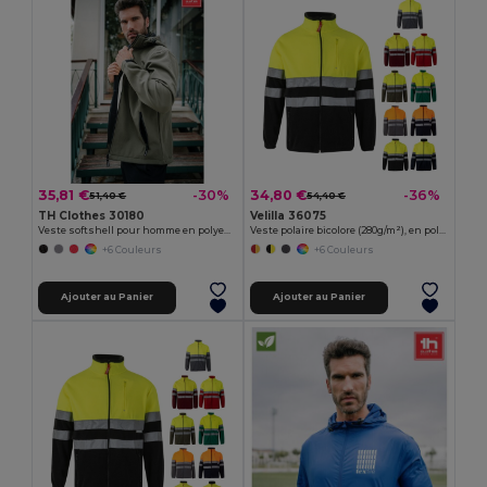
35,81 €
34,80 €
-30%
-36%
51,40 €
54,40 €
TH Clothes 30180
Velilla 36075
Veste softshell pour homme en polyester et élasthanne
Veste polaire bicolore (280g/m²), en polyester (100%)
+6 Couleurs
+6 Couleurs
Ajouter au Panier
Ajouter au Panier