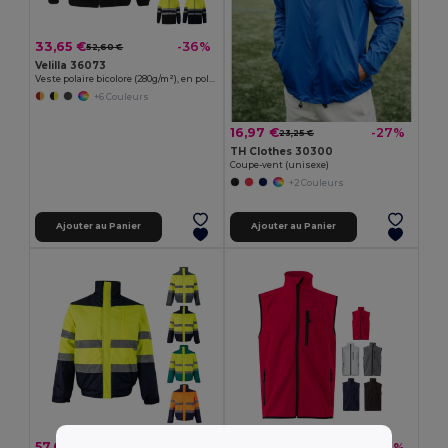
33,65 €
-36%
52,60 €
Velilla 36073
Veste polaire bicolore (280g/m²), en polyester (100%)
+6 Couleurs
16,97 €
-27%
23,25 €
TH Clothes 30300
Coupe-vent (unisexe)
+2 Couleurs
Ajouter au Panier
Ajouter au Panier
57,67 €
24,24 €
-39%
-31%
94,39 €
35,25 €