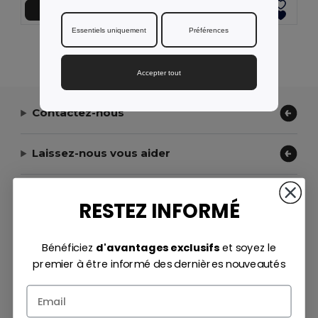
Ajouter au Panier
Ajouter au Panier
Essentiels uniquement
Préférences
Affichage De Tous Les Produits.
Accepter tout
Contactez-nous
Laissez-nous vous aider
Notre entreprise
RESTEZ INFORMÉ
Moyens de paiement
Bénéficiez
d'avantages exclusifs
et soyez le
premier à être informé des dernières nouveautés