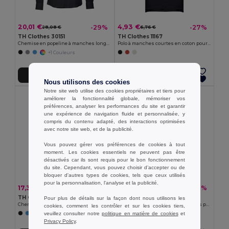
20,01 €
4,93 €
-29%
-27%
28,08 €
6,76 €
TH Clothes 30151
TH Clothes 11167
Chemise en popeline à manches longues pour hommes
Polo à manches courtes en coton pour hommes
+1 Couleurs
Ajouter au Panier
Ajouter au Panier
Nous utilisons des cookies
Notre site web utilise des cookies propriétaires et tiers pour
améliorer la fonctionnalité globale, mémoriser vos
préférences, analyser les performances du site et garantir
une expérience de navigation fluide et personnalisée, y
compris du contenu adapté, des interactions optimisées
avec notre site web, et de la publicité.
Vous pouvez gérer vos préférences de cookies à tout
moment. Les cookies essentiels ne peuvent pas être
désactivés car ils sont requis pour le bon fonctionnement
du site. Cependant, vous pouvez choisir d’accepter ou de
bloquer d'autres types de cookies, tels que ceux utilisés
pour la personnalisation, l'analyse et la publicité.
17,30 €
20,19 €
-24%
-29%
22,76 €
28,34 €
TH Clothes 30157
TH Clothes 30153
Pour plus de détails sur la façon dont nous utilisons les
Chemise oxford à manches courtes pour homme
Chemise oxford à manches longues pour hommes
cookies, comment les contrôler et sur les cookies tiers,
veuillez consulter notre
politique en matière de cookies
et
+1 Couleurs
Privacy Policy
.