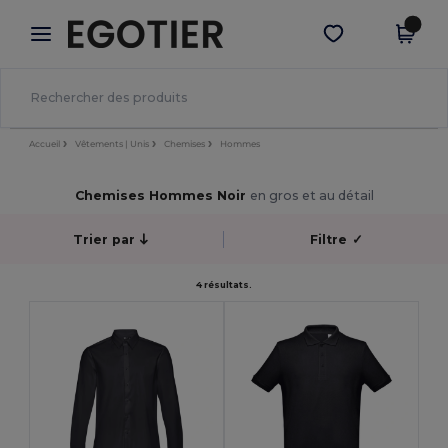
×
Appli Egotier
Obtenir l'appli
Meilleurs prix sur l’app !
Accueil
Vêtements | Unis
Chemises
Hommes
Chemises Hommes Noir
en gros et au détail
Trier par
Filtre
✓
4 résultats.