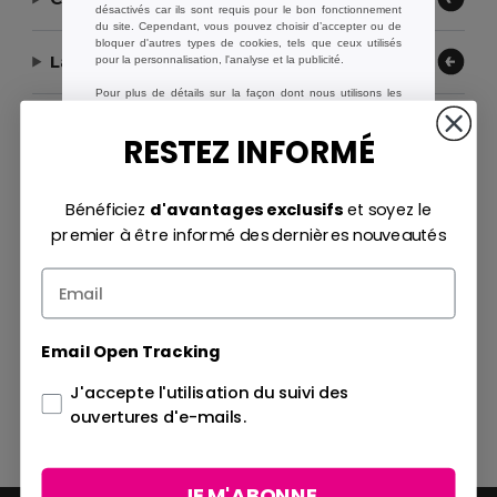
désactivés car ils sont requis pour le bon fonctionnement
du site. Cependant, vous pouvez choisir d’accepter ou de
bloquer d'autres types de cookies, tels que ceux utilisés
Laissez-nous vous aider
pour la personnalisation, l'analyse et la publicité.
Pour plus de détails sur la façon dont nous utilisons les
cookies, comment les contrôler et sur les cookies tiers,
Notre entreprise
veuillez consulter notre
politique en matière de cookies
et
RESTEZ INFORMÉ
Privacy Policy
.
Moyens de paiement
Bénéficiez
d'avantages exclusifs
et soyez le
Essentiels uniquement
Préférences
premier à être informé des dernières nouveautés
Accepter tout
Méthodes d'expédition
Email Open Tracking
J'accepte l'utilisation du suivi des
ouvertures d'e-mails.
JE M'ABONNE