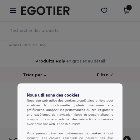
×
Appli Egotier
Obtenir l'appli
Meilleurs prix sur l’app !
Accueil
Marques
Roly
Produits Roly
en gros et au détail
Trier par
Filtre
✓
Aucun résultat.
Nous utilisons des cookies
Aucun résultat.
Notre site web utilise des cookies propriétaires et tiers pour
améliorer la fonctionnalité globale, mémoriser vos
Affichage De Tous Les Produits.
préférences, analyser les performances du site et garantir
une expérience de navigation fluide et personnalisée, y
compris du contenu adapté, des interactions optimisées
avec notre site web, et de la publicité.
Vous pouvez gérer vos préférences de cookies à tout
moment. Les cookies essentiels ne peuvent pas être
Contactez-nous