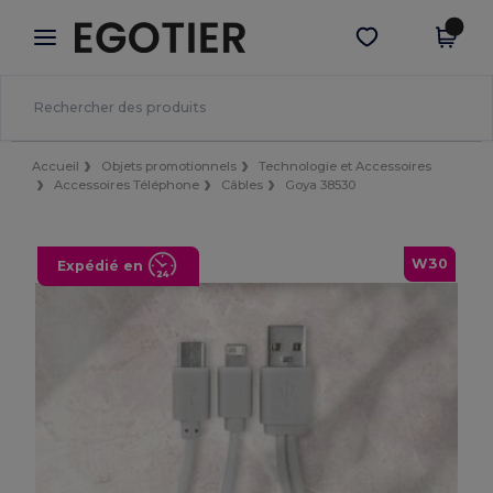
×
Appli Egotier
Obtenir l'appli
Meilleurs prix sur l’app !
Accueil
Objets promotionnels
Technologie et Accessoires
Accessoires Téléphone
Câbles
Goya 38530
W30
Expédié en