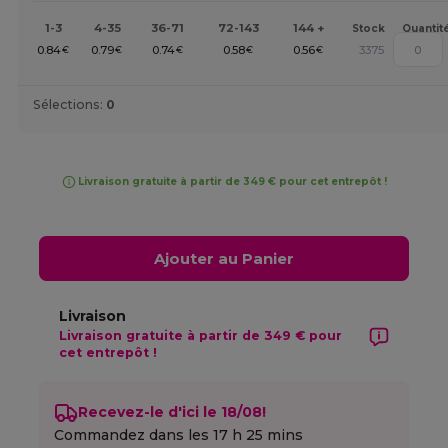
1-3
4-35
36-71
72-143
144 +
Stock
Quantit
0.84
0.79
0.74
0.58
0.56
3375
€
€
€
€
€
Sélections:
0
Livraison gratuite à partir de 349 € pour cet entrepôt !
Ajouter au Panier
Livraison
Livraison gratuite à partir de 349 € pour
cet entrepôt !
Recevez-le d'ici le 18/08!
Commandez dans les
17 h 25 mins