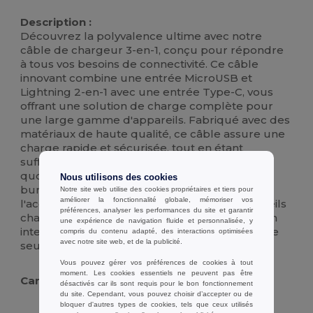
Stock élévé
Description :
Découvrez la polyvalence ultime avec notre
câble de chargeur 3-en-1, conçu pour répondre
à tous vos besoins de connectivité. Ce câble
innovant combine une entrée MicroUSB et
Lightning 2-en-1 avec une entrée Type-C, vous
offrant une solution de charge complète pour
une large gamme d'appareils. Fabriqué avec des
matériaux de haute qualité, ce câble assure une
charge rapide et sécurisée, tout en étant
suffisamment durable pour résister à l'usure
quotidienne. Que vous soyez à la maison, au
Nous utilisons des cookies
bureau ou en déplacement, ce câble est
Notre site web utilise des cookies propriétaires et tiers pour
améliorer la fonctionnalité globale, mémoriser vos
l'accessoire idéal pour garder tous vos appareils
préférences, analyser les performances du site et garantir
chargés et prêts à l'emploi. Avec sa conception
une expérience de navigation fluide et personnalisée, y
intelligente et sa compatibilité étendue, c'est le
compris du contenu adapté, des interactions optimisées
avec notre site web, et de la publicité.
seul câble dont vous aurez besoin.
Vous pouvez gérer vos préférences de cookies à tout
moment. Les cookies essentiels ne peuvent pas être
Caractéristiques :
désactivés car ils sont requis pour le bon fonctionnement
du site. Cependant, vous pouvez choisir d’accepter ou de
bloquer d'autres types de cookies, tels que ceux utilisés