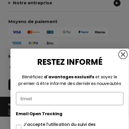
Notre entreprise
Moyens de paiement
Méthodes d'expédition
RESTEZ INFORMÉ
Bénéficiez
d'avantages exclusifs
et soyez le
premier à être informé des dernières nouveautés
2026. Tous droits réservés
Conditions Générales
|
Politique de Confidentialité
|
Politique de Cookies
|
Plan du
Email Open Tracking
Site
J'accepte l'utilisation du suivi des