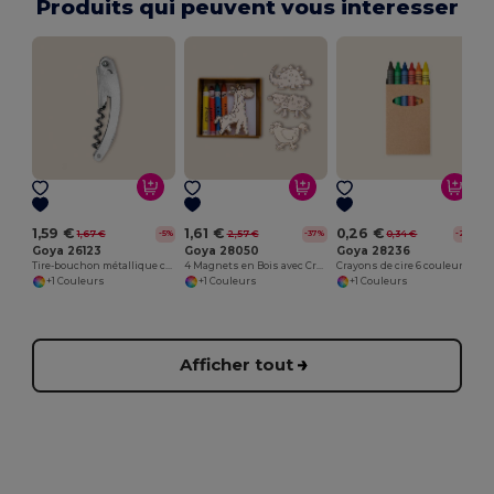
Produits qui peuvent vous interesser
1,59 €
1,61 €
0,26 €
1,67 €
2,57 €
0,34 €
-5%
-37%
-22%
Goya 26123
Goya 28050
Goya 28236
Tire-bouchon métallique confortable et maniable METAL
4 Magnets en Bois avec Crayons SAFARIET
Crayons de cire 6 couleurs, boîte kraft
+1 Couleurs
+1 Couleurs
+1 Couleurs
Afficher tout