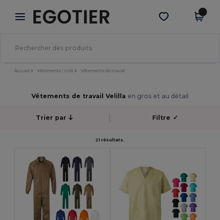
×
Appli Egotier
Obtenir l'appli
Meilleurs prix sur l’app !
Accueil
Vêtements | Unis
Vêtements de travail
Vêtements de travail Velilla
en gros et au détail
Trier par
Filtre
✓
21 résultats.