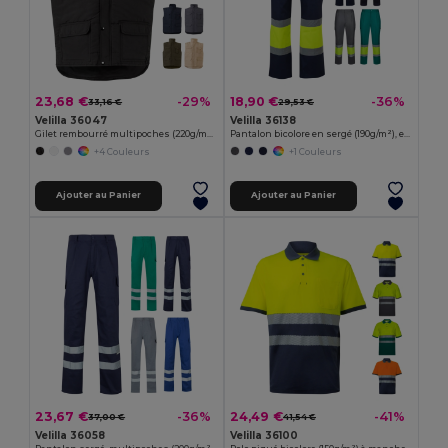
23,68 €
18,90 €
-29%
-36%
33,16 €
29,53 €
Velilla 36047
Velilla 36138
Gilet rembourré multipoches (220g/m²), en polyester (100%)
Pantalon bicolore en sergé (190g/m²), en coton (20%) et polyester (80%)
+4 Couleurs
+1 Couleurs
Ajouter au Panier
Ajouter au Panier
23,67 €
24,49 €
-36%
-41%
37,00 €
41,54 €
Velilla 36058
Velilla 36100