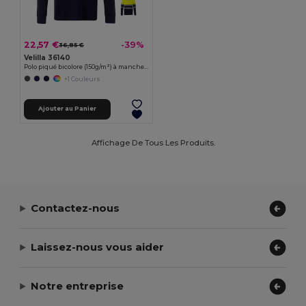
22,57 €
-39%
36,85 €
Velilla 36140
Polo piqué bicolore (150g/m²) à manches longues, en coton (55%) et polyester (45%)
+1 Couleurs
Ajouter au Panier
Affichage De Tous Les Produits.
Contactez-nous
Laissez-nous vous aider
Notre entreprise