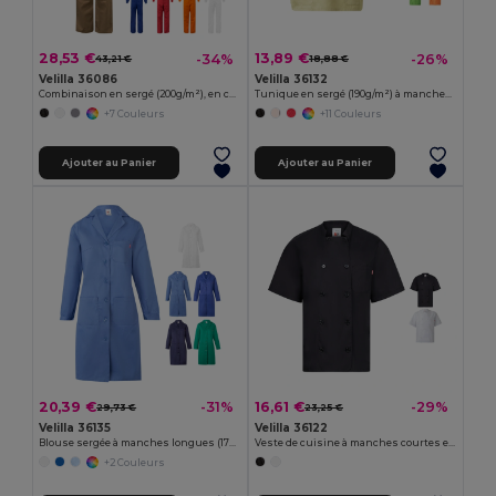
28,53 €
13,89 €
-34%
-26%
43,21 €
18,88 €
Velilla 36086
Velilla 36132
Combinaison en sergé (200g/m²), en coton (35%) et polyester (65%)
Tunique en sergé (190g/m²) à manches courtes, en polyester (65%) et coton (35%)
+7 Couleurs
+11 Couleurs
Ajouter au Panier
Ajouter au Panier
20,39 €
16,61 €
-31%
-29%
29,73 €
23,25 €
Velilla 36135
Velilla 36122
Blouse sergée à manches longues (175g/m²), en sergé de coton (35%) et polyester (65%)
Veste de cuisine à manches courtes en popeline (110g/m²), en coton (35%) et polyester (65%)
+2 Couleurs