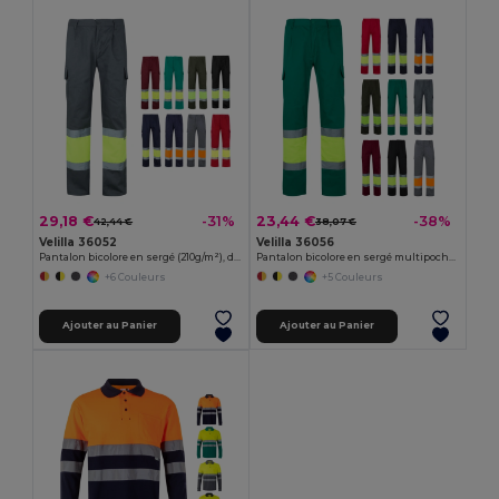
29,18 €
23,44 €
-31%
-38%
42,44 €
38,07 €
Velilla 36052
Velilla 36056
Pantalon bicolore en sergé (210g/m²), doublé, multi-poches, en coton (20%) et polyester (80%)
Pantalon bicolore en sergé multipoches (210g/m²), en coton (20%) et polyester (80%)
+6 Couleurs
+5 Couleurs
Ajouter au Panier
Ajouter au Panier