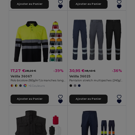
Ajouter au Panier
Ajouter au Panier
17,27 €
30,95 €
-39%
-36%
28,20 €
48,40 €
Velilla 36067
Velilla 36025
Polo bicolore (160g/m²) à manches longues, en polyester (100%)
Pantalon stretch multipoches (240g/m²), en coton (46%), EME (38%) et polyester (16%)
+6 Couleurs
Ajouter au Panier
Ajouter au Panier