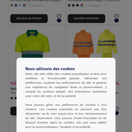
Pantalon sergé, multipoches (200g/m²), en coton (35%) et polyester (65%)
Polo piqué bicolore (150g/m²) à manches courtes, en coton (55%) et polyester (45%)
+1 Couleurs
+1 Couleurs
Ajouter au Panier
Ajouter au Panier
Nous utilisons des cookies
Notre site web utilise des cookies propriétaires et tiers pour
améliorer la fonctionnalité globale, mémoriser vos
préférences, analyser les performances du site et garantir
11,50 €
42,63 €
-26%
-36%
15,63 €
66,65 €
une expérience de navigation fluide et personnalisée, y
Velilla 36141
Velilla 36077
compris du contenu adapté, des interactions optimisées
Polo Bird-eye (140g/m²) à manches courtes, en polyester (100%)
Ensemble de pluie (130g/m²), en polyester (100%) avec finition PU
avec notre site web, et de la publicité.
+1 Couleurs
Vous pouvez gérer vos préférences de cookies à tout
moment. Les cookies essentiels ne peuvent pas être
Ajouter au Panier
Ajouter au Panier
désactivés car ils sont requis pour le bon fonctionnement
du site. Cependant, vous pouvez choisir d’accepter ou de
bloquer d'autres types de cookies, tels que ceux utilisés
pour la personnalisation, l'analyse et la publicité.