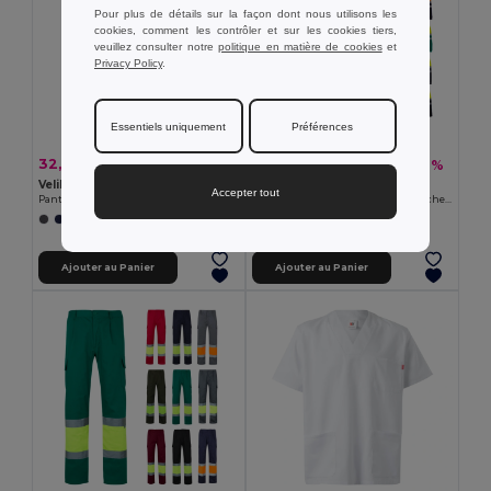
Pour plus de détails sur la façon dont nous utilisons les
cookies, comment les contrôler et sur les cookies tiers,
veuillez consulter notre
politique en matière de cookies
et
Privacy Policy
.
Essentiels uniquement
Préférences
32,57 €
22,57 €
-42%
-39%
55,69 €
36,85 €
Velilla 36087
Velilla 36139
Accepter tout
Pantalon stretch multipoches bicolore (240g/m²), en coton (46%), EME (38%) et polyester (16%)
Polo piqué bicolore (150g/m²) à manches longues, en coton (55%) et polyester (45%)
+1 Couleurs
+1 Couleurs
Ajouter au Panier
Ajouter au Panier