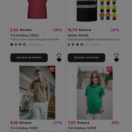
5,03 €
15,70 €
-26%
-26%
6,76 €
21,34 €
TH Clothes 30122
Velilla 36065
T-shirt sans manches pour homme
Polo bicolore (160g/m²) à manches courtes, en polyester (100%)
+2 Couleurs
+6 Couleurs
Ajouter au Panier
Ajouter au Panier
8,55 €
7,57 €
-27%
-25%
11,65 €
10,16 €
TH Clothes 30131
TH Clothes 30173