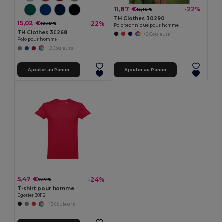
11,87 €
-22%
15,16 €
TH Clothes 30290
15,02 €
-22%
19,19 €
Polo technique pour homme
TH Clothes 30268
+2 Couleurs
Polo pour homme
+2 Couleurs
Ajouter au Panier
Ajouter au Panier
5,47 €
-24%
7,17 €
T-shirt pour homme
Egotier 30112
+13 Couleurs