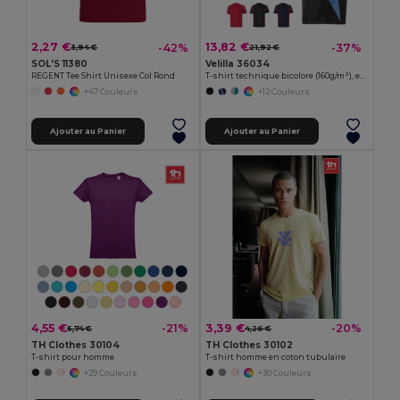
2,27 €
13,82 €
-42%
-37%
3,94 €
21,92 €
SOL'S 11380
Velilla 36034
REGENT Tee Shirt Unisexe Col Rond
T-shirt technique bicolore (160g/m²), en polyester (100%)
+47 Couleurs
+12 Couleurs
Ajouter au Panier
Ajouter au Panier
4,55 €
3,39 €
-21%
-20%
5,74 €
4,26 €
TH Clothes 30104
TH Clothes 30102
T-shirt pour homme
T-shirt homme en coton tubulaire
+29 Couleurs
+30 Couleurs