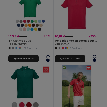
10,75 €
10,10 €
-30%
-25%
15,33 €
13,42 €
TH Clothes 30133
Polo bicolore en coton pour hommes
Polo pour homme
Egotier 30137
+22 Couleurs
+3 Couleurs
Ajouter au Panier
Ajouter au Panier