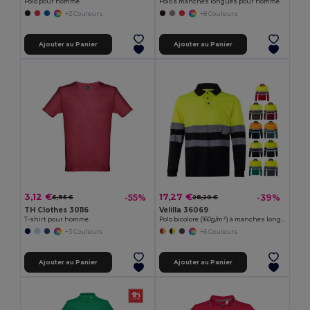
Polo pour homme
Polo à manches longues pour homme
+2 Couleurs
+8 Couleurs
Ajouter au Panier
Ajouter au Panier
3,12 €
17,27 €
-55%
-39%
6,95 €
28,20 €
TH Clothes 30116
Velilla 36069
T-shirt pour homme
Polo bicolore (160g/m²) à manches longues, en polyester (100%)
+3 Couleurs
+6 Couleurs
Ajouter au Panier
Ajouter au Panier