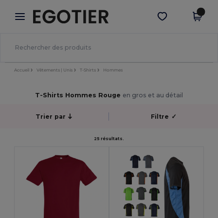
×
Appli Egotier
Obtenir l'appli
Meilleurs prix sur l’app !
Accueil
Vêtements | Unis
T-Shirts
Hommes
T-Shirts Hommes Rouge
en gros et au détail
Trier par
Filtre
✓
25 résultats.