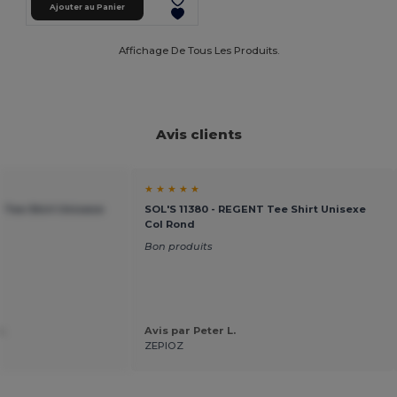
Ajouter au Panier
Affichage De Tous Les Produits.
Avis clients
★ ★ ★ ★ ★
 Tee Shirt Unisexe
SOL'S 11380 - REGENT Tee Shirt Unisexe
Col Rond
Bon produits
.
Avis par Peter L.
ZEPIOZ