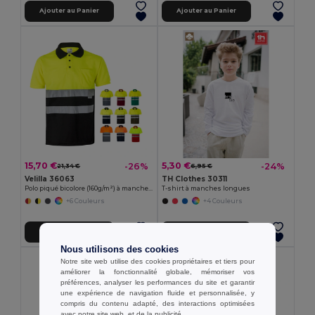
Ajouter au Panier
Ajouter au Panier
15,70 €
5,30 €
-26%
-24%
21,34 €
6,95 €
Velilla 36063
TH Clothes 30311
Polo piqué bicolore (160g/m²) à manches courtes, en polyester (100%)
T-shirt à manches longues
+6 Couleurs
+4 Couleurs
Ajouter au Panier
Ajouter au Panier
Nous utilisons des cookies
Notre site web utilise des cookies propriétaires et tiers pour
améliorer la fonctionnalité globale, mémoriser vos
préférences, analyser les performances du site et garantir
une expérience de navigation fluide et personnalisée, y
compris du contenu adapté, des interactions optimisées
avec notre site web, et de la publicité.