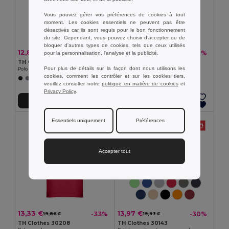
Vous pouvez gérer vos préférences de cookies à tout
moment. Les cookies essentiels ne peuvent pas être
désactivés car ils sont requis pour le bon fonctionnement
du site. Cependant, vous pouvez choisir d’accepter ou de
bloquer d'autres types de cookies, tels que ceux utilisés
12,81 €
13,80 €
-33%
-30%
pour la personnalisation, l'analyse et la publicité.
19,08 €
19,67 €
TH Clothes 30141
TH Clothes 30188
Pour plus de détails sur la façon dont nous utilisons les
Polo à manches longues en coton cardé pour hommes
Polo pour homme
cookies, comment les contrôler et sur les cookies tiers,
+8 Couleurs
+8 Couleurs
veuillez consulter notre
politique en matière de cookies
et
Privacy Policy
.
Ajouter au Panier
Ajouter au Panier
Essentiels uniquement
Préférences
Accepter tout
13,33 €
13,97 €
-33%
-30%
19,86 €
19,93 €
TH Clothes 30208
TH Clothes 30143