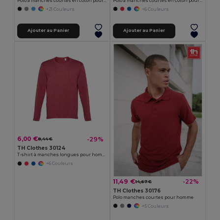
Polo à manches courtes en coton pour hommes
Polo à manches courtes en coton pour enfants (unisexe)
+21 Couleurs
+6 Couleurs
Ajouter au Panier
Ajouter au Panier
6,00 €
-29%
8,44 €
TH Clothes 30124
T-shirt à manches longues pour homme
+6 Couleurs
11,49 €
-22%
14,67 €
TH Clothes 30176
Polo manches courtes pour homme
+5 Couleurs