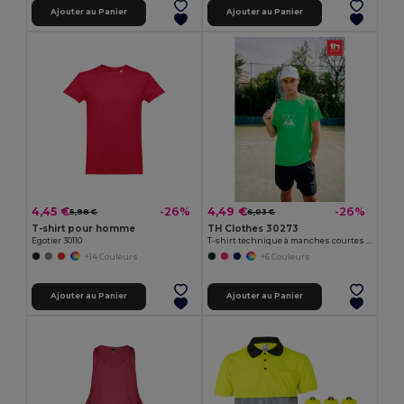
Ajouter au Panier
Ajouter au Panier
4,45 €
4,49 €
-26%
-26%
5,98 €
6,03 €
T-shirt pour homme
TH Clothes 30273
Egotier 30110
T-shirt technique à manches courtes en polyester
+14 Couleurs
+6 Couleurs
Ajouter au Panier
Ajouter au Panier