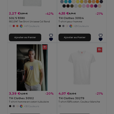
2,27 €
4,55 €
-42%
-21%
3,94 €
5,74 €
SOL'S 11380
TH Clothes 30104
REGENT Tee Shirt Unisexe Col Rond
T-shirt pour homme
+47 Couleurs
+29 Couleurs
Ajouter au Panier
Ajouter au Panier
3,39 €
4,07 €
-20%
-21%
4,26 €
5,13 €
TH Clothes 30102
TH Clothes 30279
T-shirt homme en coton tubulaire
T-shirt 100% coton. Couleur blanche
+30 Couleurs