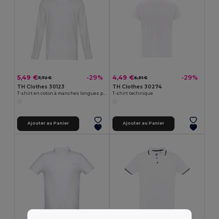
5,49 €
4,49 €
-29%
-29%
7,72 €
6,31 €
TH Clothes 30123
TH Clothes 30274
T-shirt en coton à manches longues pour hommes
T-shirt technique
Ajouter au Panier
Ajouter au Panier