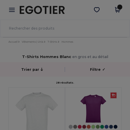
×
Appli Egotier
Obtenir l'appli
Meilleurs prix sur l’app !
Accueil
Vêtements | Unis
T-Shirts
Hommes
T-Shirts Hommes Blanc
en gros et au détail
Trier par
Filtre
✓
28 résultats.