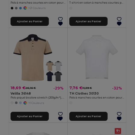
Polo à manches courtes en coton pour hommes
T-shirt en coton à manches courtes pour hommes
+21 Couleurs
Ajouter au Panier
Ajouter au Panier
18,69 €
7,76 €
-29%
-32%
26,16 €
11,39 €
Velilla 36148
TH Clothes 30130
Polo piqué bicolore stretch (200g/m²), manches courtes, en polyester (96%) et élasthanne (4%)
Polo à manches courtes en coton pour hommes. Couleur blanche
+1 Couleurs
Ajouter au Panier
Ajouter au Panier