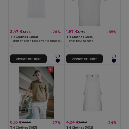
2,47 €
1,97 €
-26%
-65%
3,32 €
5,71 €
TH Clothes 30168
TH Clothes 30115
T-shirt en coton pour enfants (unisexe)
T-shirt pour homme
Ajouter au Panier
Ajouter au Panier
8,55 €
4,24 €
-27%
-24%
11,65 €
5,55 €
TH Clothes 30131
TH Clothes 30121