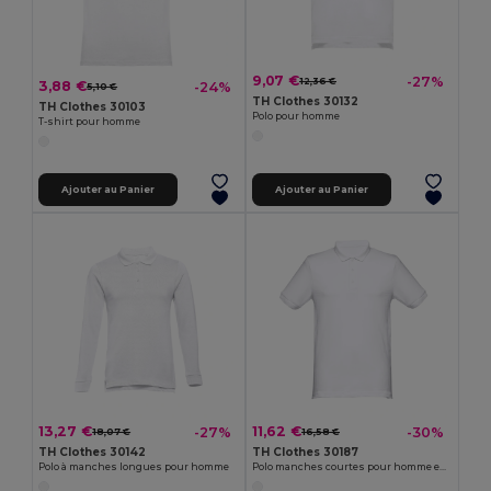
9,07 €
-27%
12,36 €
3,88 €
-24%
5,10 €
TH Clothes 30132
TH Clothes 30103
Polo pour homme
T-shirt pour homme
Ajouter au Panier
Ajouter au Panier
13,27 €
11,62 €
-27%
-30%
18,07 €
16,58 €
TH Clothes 30142
TH Clothes 30187
Polo à manches longues pour homme
Polo manches courtes pour homme en coton cardé