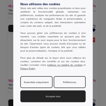
Nous utilisons des cookies
13,33 €
10,10 €
-22%
-33%
17,03 €
15,04 €
Notre site web utilise des cookies propriétaires et tiers pour
TH Clothes 30209
Polo en coton bicolore pour homme. Couleur blanche
améliorer la fonctionnalité globale, mémoriser vos
Polo pour homme
Egotier 30136
préférences, analyser les performances du site et garantir
une expérience de navigation fluide et personnalisée, y
compris du contenu adapté, des interactions optimisées
avec notre site web, et de la publicité.
Ajouter au Panier
Ajouter au Panier
Vous pouvez gérer vos préférences de cookies à tout
moment. Les cookies essentiels ne peuvent pas être
désactivés car ils sont requis pour le bon fonctionnement
du site. Cependant, vous pouvez choisir d’accepter ou de
bloquer d'autres types de cookies, tels que ceux utilisés
pour la personnalisation, l'analyse et la publicité.
Pour plus de détails sur la façon dont nous utilisons les
cookies, comment les contrôler et sur les cookies tiers,
veuillez consulter notre
politique en matière de cookies
et
Privacy Policy
.
10,22 €
11,87 €
-25%
-33%
13,60 €
17,68 €
Essentiels uniquement
Préférences
TH Clothes 30175
TH Clothes 30291
Polo à manches courtes pour homme. Couleur blanche
Polo technique pour homme
Accepter tout
Ajouter au Panier
Ajouter au Panier