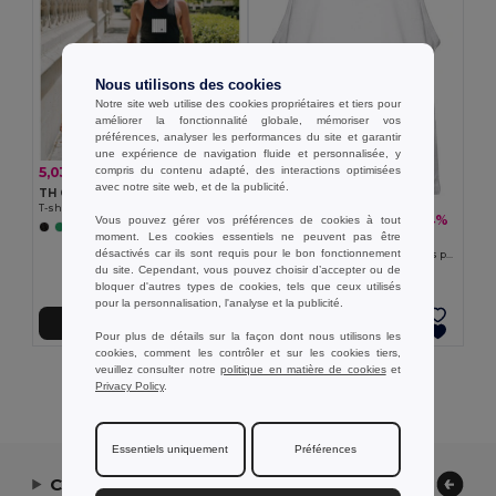
Nous utilisons des cookies
Notre site web utilise des cookies propriétaires et tiers pour
améliorer la fonctionnalité globale, mémoriser vos
préférences, analyser les performances du site et garantir
une expérience de navigation fluide et personnalisée, y
compris du contenu adapté, des interactions optimisées
5,03 €
-26%
6,76 €
avec notre site web, et de la publicité.
TH Clothes 30122
T-shirt sans manches pour homme
4,24 €
-24%
Vous pouvez gérer vos préférences de cookies à tout
5,55 €
+2 Couleurs
moment. Les cookies essentiels ne peuvent pas être
TH Clothes 30121
désactivés car ils sont requis pour le bon fonctionnement
T-shirt en coton à manches courtes pour hommes
du site. Cependant, vous pouvez choisir d’accepter ou de
bloquer d'autres types de cookies, tels que ceux utilisés
pour la personnalisation, l'analyse et la publicité.
Ajouter au Panier
Ajouter au Panier
Pour plus de détails sur la façon dont nous utilisons les
cookies, comment les contrôler et sur les cookies tiers,
veuillez consulter notre
politique en matière de cookies
et
Affichage De Tous Les Produits.
Privacy Policy
.
Essentiels uniquement
Préférences
Contactez-nous