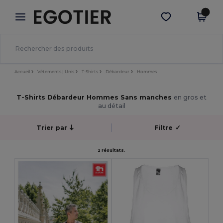
×
Appli Egotier
Obtenir l'appli
Meilleurs prix sur l’app !
Accueil
Vêtements | Unis
T-Shirts
Débardeur
Hommes
T-Shirts Débardeur Hommes Sans manches
en gros et
au détail
Trier par
Filtre
✓
2 résultats.