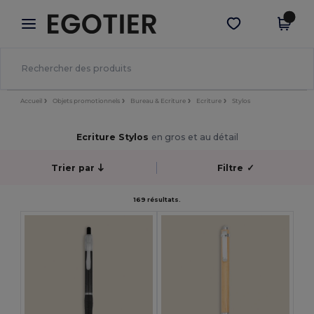
×
Appli Egotier
Obtenir l'appli
Meilleurs prix sur l’app !
Accueil
Objets promotionnels
Bureau & Ecriture
Ecriture
Stylos
Ecriture Stylos
en gros et au détail
Trier par
Filtre
✓
169 résultats.