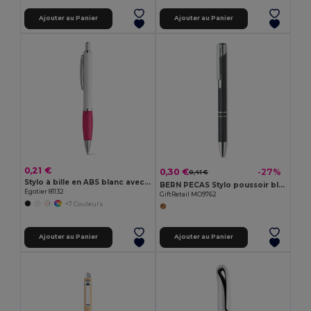
Ajouter au Panier
Ajouter au Panier
0,21 €
0,30 €
-27%
0,41 €
Stylo à bille en ABS blanc avec clip en métal
BERN PECAS Stylo poussoir blé paille ABS
Egotier 81132
GiftRetail MO9762
+7 Couleurs
Ajouter au Panier
Ajouter au Panier