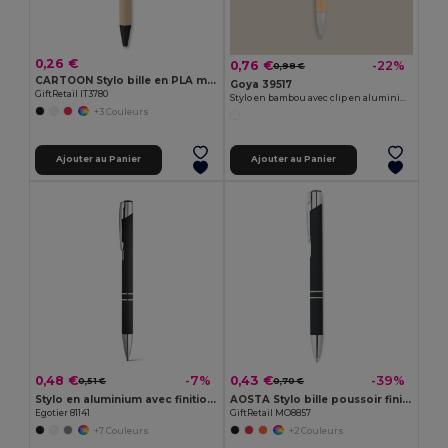
0,26 €
0,76 €
-22%
0,98 €
CARTOON Stylo bille en PLA maïs/papier
Goya 39517
GiftRetail IT3780
Stylo en bambou avec clip en aluminium POND
+3 Couleurs
Ajouter au Panier
Ajouter au Panier
0,48 €
0,43 €
-7%
-39%
0,51 €
0,70 €
Stylo en aluminium avec finition en caoutchouc
AOSTA Stylo bille poussoir finition
Egotier 81141
GiftRetail MO8857
+7 Couleurs
+2 Couleurs