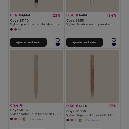
0,16 €
0,36 €
-23%
-24%
0,20 €
0,47 €
Goya 23140
Goya 39515
Stylo en plastique translucide multicolore TRANSLUCENT
Stylo en bambou avec clip en aluminium JUNGLE
Ajouter au Panier
Ajouter au Panier
0,24 €
0,30 €
-13%
0,35 €
Goya 50017
Goya 50039
Stylo en carton, PP et fibre de blé LUND
Stylo en liège, PP et fibre de blé ODEN
+2 Couleurs
+2 Couleurs