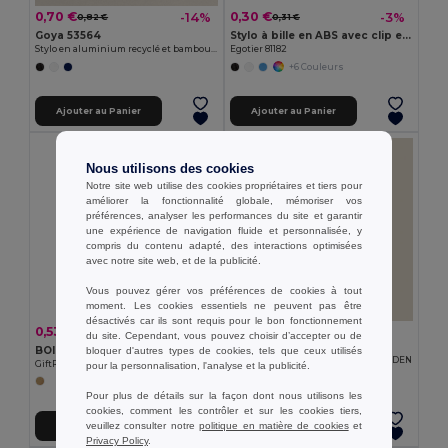
0,70 €
0,30 €
-14%
-3%
0,82 €
0,31 €
Goya 53564
Stylo à bille en ABS avec clip en métal
Stylo en aluminium recyclé et bambou ANDIKA
Egotier 81182
+6 Couleurs
Ajouter au Panier
Ajouter au Panier
Nous utilisons des cookies
Notre site web utilise des cookies propriétaires et tiers pour
améliorer la fonctionnalité globale, mémoriser vos
préférences, analyser les performances du site et garantir
une expérience de navigation fluide et personnalisée, y
compris du contenu adapté, des interactions optimisées
avec notre site web, et de la publicité.
Vous pouvez gérer vos préférences de cookies à tout
moment. Les cookies essentiels ne peuvent pas être
désactivés car ils sont requis pour le bon fonctionnement
0,50 €
0,53 €
-9%
0,58 €
du site. Cependant, vous pouvez choisir d’accepter ou de
Goya 50014
BOISEL Stylo à bille en bois
bloquer d'autres types de cookies, tels que ceux utilisés
Stylo en liège, PP et fibre de blé SWEDEN
GiftRetail KC6725
pour la personnalisation, l'analyse et la publicité.
Pour plus de détails sur la façon dont nous utilisons les
cookies, comment les contrôler et sur les cookies tiers,
veuillez consulter notre
politique en matière de cookies
et
Ajouter au Panier
Ajouter au Panier
Privacy Policy
.