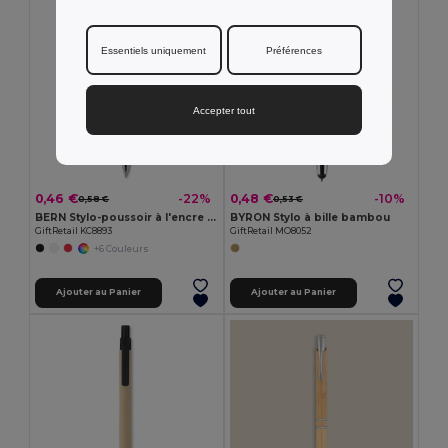
Essentiels uniquement
Préférences
Accepter tout
0,46 €
0,48 €
-22%
-10%
0,58 €
0,53 €
BERN Stylo-poussoir à l'encre noire
BYRON Stylo à bille bambou
GiftRetail KC8893
GiftRetail MO8052
+6 Couleurs
Ajouter au Panier
Ajouter au Panier