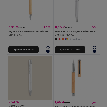
0,31 €
0,33 €
-26%
-10%
0,42 €
0,37 €
Stylo en bambou avec clip en métal
WHITESWAN Stylo à bille Twist en ABS
Egotier 81163
GiftRetail MO7793
+2 Couleurs
Ajouter au Panier
Ajouter au Panier
0,43 €
1,09 €
-10%
1,21 €
Goya 29077
CAIRO Stylo encre gel en bambou