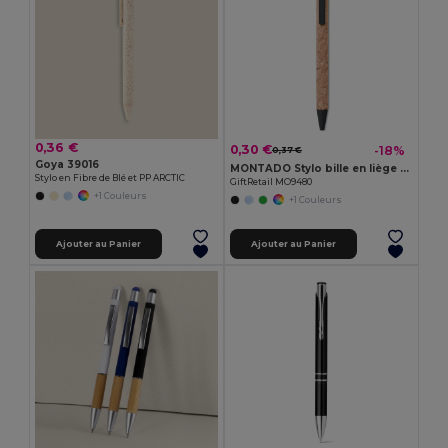
0,36 €
0,30 €
-18%
0,37 €
Goya 39016
MONTADO Stylo bille en liège / blé-pail
Stylo en Fibre de Blé et PP ARCTIC
GiftRetail MO9480
+1 Couleurs
+1 Couleurs
Ajouter au Panier
Ajouter au Panier