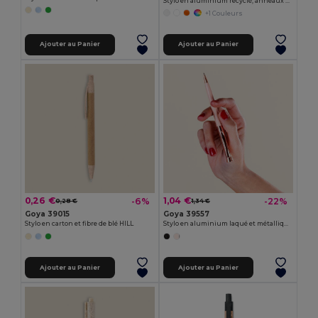
Stylo en aluminium recyclé, anneaux métalliques STRIPE
+1 Couleurs
Ajouter au Panier
Ajouter au Panier
0,26 €
1,04 €
-6%
-22%
0,28 €
1,34 €
Goya 39015
Goya 39557
Stylo en carton et fibre de blé HILL
Stylo en aluminium laqué et métallique RICH
Ajouter au Panier
Ajouter au Panier