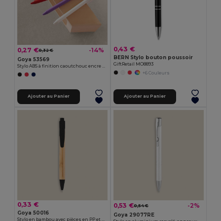
0,43 €
0,27 €
-14%
0,32 €
BERN Stylo bouton poussoir
Goya 53569
GiftRetail MO8893
Stylo ABS à finition caoutchouc encre bleue KATOA
+6 Couleurs
Ajouter au Panier
Ajouter au Panier
0,33 €
0,53 €
-2%
0,54 €
Goya 50016
Goya 29077RE
Stylo en bambou avec pièces en PP et fibre de blé MALMO