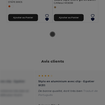
STRIPE BIROS
GiftRetail MO6558
Ajouter au Panier
Ajouter au Panier
Avis clients
★ ★ ★ ★ ☆
ec clip - Egotier
Stylo en aluminium avec clip - Egotier
91311
onctionne très bien et
De bonne qualité, écrit très bien
Traduit de
able pour le prix
Português