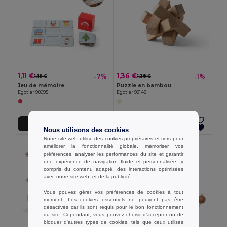
1,11 €
1,36 €
-7%
-1%
1,19 €
1,38 €
Jeu de mémoire
Puzzle en bambou
Egotier 98095
Egotier 98148
Ajouter au Panier
Ajouter au Panier
Nous utilisons des cookies
Notre site web utilise des cookies propriétaires et tiers pour
améliorer la fonctionnalité globale, mémoriser vos
préférences, analyser les performances du site et garantir
une expérience de navigation fluide et personnalisée, y
compris du contenu adapté, des interactions optimisées
avec notre site web, et de la publicité.
Vous pouvez gérer vos préférences de cookies à tout
moment. Les cookies essentiels ne peuvent pas être
désactivés car ils sont requis pour le bon fonctionnement
du site. Cependant, vous pouvez choisir d’accepter ou de
bloquer d'autres types de cookies, tels que ceux utilisés