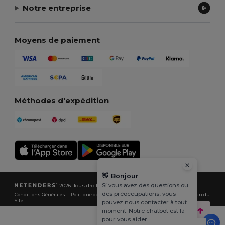
Notre entreprise
Moyens de paiement
Méthodes d'expédition
👋
Bonjour
Si vous avez des questions ou
2026. Tous droits réservés
des préoccupations, vous
Conditions Générales
|
Politique de Confidentialité
|
Politique de Cookies
|
Plan du
Site
pouvez nous contacter à tout
moment. Notre chatbot est là
pour vous aider.