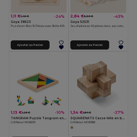
1,11 €
2,84 €
-24%
-43%
1,46 €
5,00 €
Goya 38523
Goya 52531
Puzzle en Bois 16 Pièces avec Boîte KIRAKOS
Jeu d'adresse 45 pièces bois, sac coton NAXOS
Ajouter au Panier
Ajouter au Panier
1,13 €
1,34 €
-10%
-27%
1,26 €
1,84 €
TANGRAM Puzzle Tangram en bois
SQUARENATS Casse-tête en bambou
GiftRetail MO6693
GiftRetail MO6988