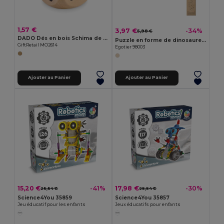
1,57 €
3,97 €
-34%
5,98 €
DADO Dés en bois Schima de 5cm dia
Puzzle en forme de dinosaure en contreplaqué de pin
GiftRetail MO2614
Egotier 98003
Ajouter au Panier
Ajouter au Panier
15,20 €
17,98 €
-41%
-30%
25,54 €
25,54 €
Science4You 35859
Science4You 35857
Jeu éducatif pour les enfants
Jeux éducatifs pour enfants