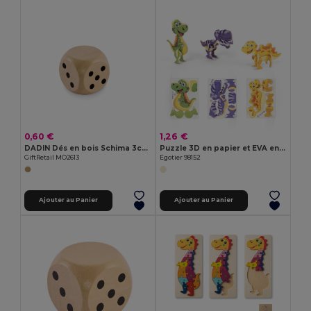
0,60 €
1,26 €
DADIN Dés en bois Schima 3cm dia
Puzzle 3D en papier et EVA en forme de dinosaure
GiftRetail MO2613
Egotier 98152
Ajouter au Panier
Ajouter au Panier