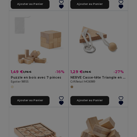
Ajouter au Panier
Ajouter au Panier
1,49 €
1,29 €
-16%
-27%
1,76 €
1,76 €
Puzzle en bois avec 7 pièces
NERVE Casse-tête Triangle en bois
Egotier 98155
GiftRetail MO6989
Ajouter au Panier
Ajouter au Panier