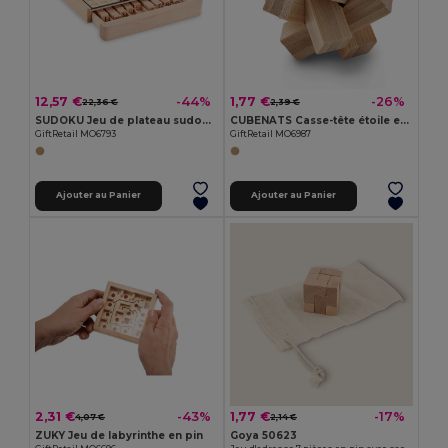
12,57 €
1,77 €
-44%
-26%
22,36 €
2,39 €
SUDOKU Jeu de plateau sudoku en bois
CUBENATS Casse-tête étoile en bambou
GiftRetail MO6793
GiftRetail MO6987
Ajouter au Panier
Ajouter au Panier
2,31 €
1,77 €
-43%
-17%
4,07 €
2,14 €
ZUKY Jeu de labyrinthe en pin
Goya 50623