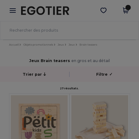
×
Appli Egotier
Obtenir l'appli
Meilleurs prix sur l’app !
Accueil
Objets promotionnels
Jeux
Jeux
Brain teasers
Jeux Brain teasers
en gros et au détail
Trier par
Filtre
✓
27 résultats.