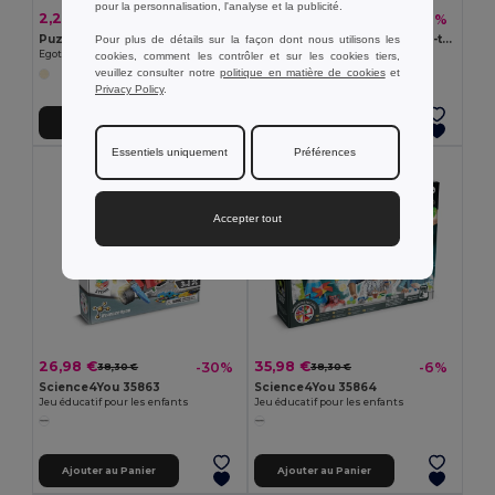
pour la personnalisation, l'analyse et la publicité.
2,21 €
1,90 €
-29%
-41%
3,11 €
3,24 €
Puzzle en bois avec 24 pièces
CONNECTION Jeu de 2 casse-tête en métal
Pour plus de détails sur la façon dont nous utilisons les
Egotier 98157
GiftRetail MO2075
cookies, comment les contrôler et sur les cookies tiers,
veuillez consulter notre
politique en matière de cookies
et
Privacy Policy
.
Ajouter au Panier
Ajouter au Panier
Essentiels uniquement
Préférences
Made in
PT
Accepter tout
26,98 €
35,98 €
-30%
-6%
38,30 €
38,30 €
Science4You 35863
Science4You 35864
Jeu éducatif pour les enfants
Jeu éducatif pour les enfants
Ajouter au Panier
Ajouter au Panier