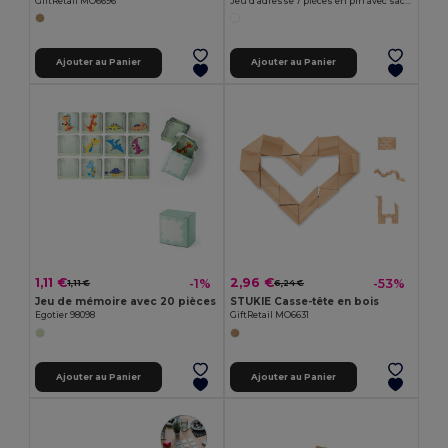
GiftRetail MO6696
Jeu d'adresse 7 pièces en pin avec sac coton FADE
Ajouter au Panier
Ajouter au Panier
1,11 €
2,96 €
-1%
-53%
1,11 €
6,24 €
Jeu de mémoire avec 20 pièces
STUKIE Casse-tête en bois
Egotier 98098
GiftRetail MO6631
Ajouter au Panier
Ajouter au Panier