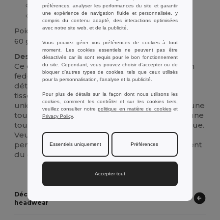
Ruban
polyester
blanc détachable
préférences, analyser les performances du site et garantir
une expérience de navigation fluide et personnalisée, y
Style Fedora
compris du contenu adapté, des interactions optimisées
avec notre site web, et de la publicité.
Poids
60 g.
Vous pouvez gérer vos préférences de cookies à tout
moment. Les cookies essentiels ne peuvent pas être
Description :
désactivés car ils sont requis pour le bon fonctionnement
Ce chapeau élégant en PP présente un design
du site. Cependant, vous pouvez choisir d’accepter ou de
bloquer d'autres types de cookies, tels que ceux utilisés
fedora classique et comprend un ruban
pour la personnalisation, l'analyse et la publicité.
détachable en
polyester
blanc. La matière PP
tissée donne au chapeau un aspect texturé
Pour plus de détails sur la façon dont nous utilisons les
cookies, comment les contrôler et sur les cookies tiers,
unique, tandis que le ruban gros grain ajoute une
veuillez consulter notre
politique en matière de cookies
et
touche de sophistication. Parfait pour ajouter une
Privacy Policy
.
touche de personnalité à n'importe quelle tenue.
Veuillez noter que pour les commandes sans
personnalisation, le ruban est fourni séparément
Essentiels uniquement
Préférences
du chapeau.
Accepter tout
Découvrez d’autres chapeaux en paille et
headwear