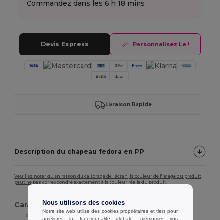
Commandez dans les
6 h 18 mins
Devis Express
Personnalisez Le !
Livraison Rapide
Description du chapeau fedora en PP
Veuillez noter qu'en raison du calibrage de l'écran, la couleur de l'image du produit
peut ne pas correspondre exactement à la couleur réelle du produit.
Nous utilisons des cookies
Caractéristiques :
Notre site web utilise des cookies propriétaires et tiers pour
Matériau PP tissé
améliorer la fonctionnalité globale, mémoriser vos