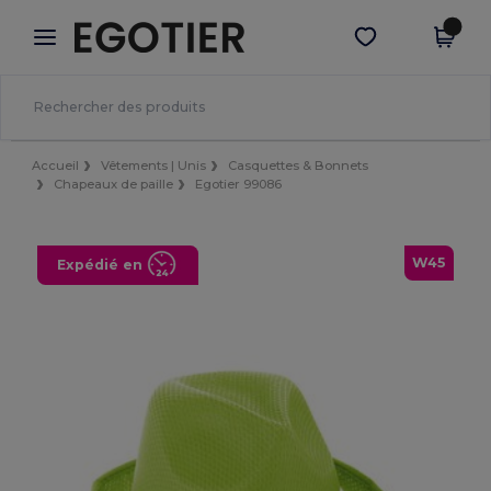
×
Appli Egotier
Obtenir l'appli
Meilleurs prix sur l’app !
Accueil
Vêtements | Unis
Casquettes & Bonnets
Chapeaux de paille
Egotier 99086
W45
Expédié en