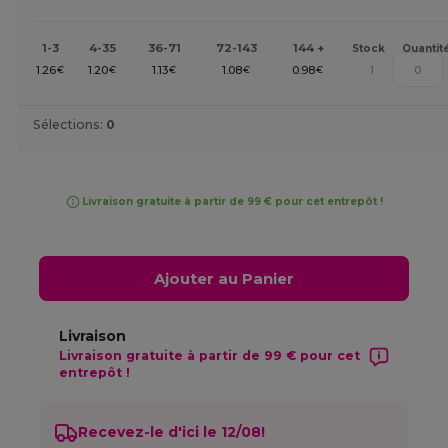
1-3
4-35
36-71
72-143
144 +
Stock
Quantit
1.26
1.20
1.13
1.08
0.98
1
€
€
€
€
€
Sélections:
0
Livraison gratuite à partir de 99 € pour cet entrepôt !
Ajouter au Panier
Livraison
Livraison gratuite à partir de 99 € pour cet
entrepôt !
Recevez-le d'ici le 12/08!