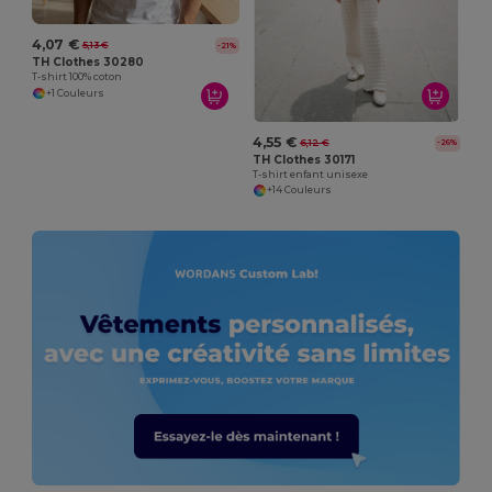
4,07 €
5,13 €
-21%
TH Clothes 30280
T-shirt 100% coton
+1 Couleurs
4,55 €
6,12 €
-26%
TH Clothes 30171
T-shirt enfant unisexe
+14 Couleurs