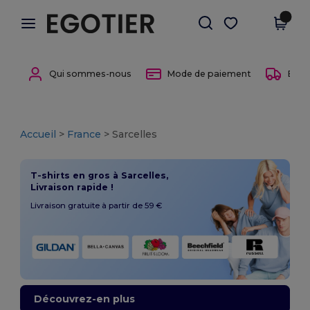
×
Appli Egotier
Obtenir l'appli
Meilleurs prix sur l’app !
Qui sommes-nous
Mode de paiement
Entre
Accueil
>
France
> Sarcelles
T-shirts en gros à Sarcelles,
Livraison rapide !
Livraison gratuite à partir de 59 €
Découvrez-en plus