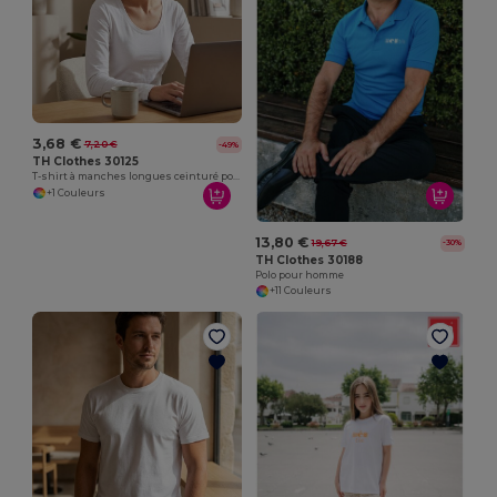
3,68 €
7,20 €
-49%
TH Clothes 30125
T-shirt à manches longues ceinturé pour femmes
+1 Couleurs
13,80 €
19,67 €
-30%
TH Clothes 30188
Polo pour homme
+11 Couleurs