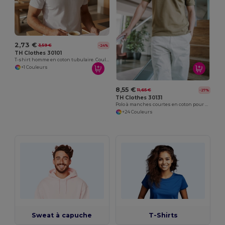
2,73 €
3,59 €
-24%
TH Clothes 30101
T-shirt homme en coton tubulaire. Couleur blanche
+1 Couleurs
8,55 €
11,65 €
-27%
TH Clothes 30131
Polo à manches courtes en coton pour hommes
+24 Couleurs
Sweat à capuche
T-Shirts