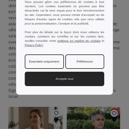
Vous pouvez gérer vos préférences de cookies à tout
diminue, vous permettant de maximiser vos marges
moment. Les cookies essentiels ne peuvent pas être
désactivés car ils sont requis pour le bon fonctionnement
bénéficiaires. Cette offre est idéale pour les
du site. Cependant, vous pouvez choisir d’accepter ou de
revendeurs, les agences événementielles ou les
bloquer d'autres types de cookies, tels que ceux utilisés
associations qui ont besoin de grandes quantités de
pour la personnalisation, l'analyse et la publicité.
vêtements. Profitez de nos prix de gros sur une large
Pour plus de détails sur la façon dont nous utilisons les
sélection de produits, incluant des T-shirts, des
cookies, comment les contrôler et sur les cookies tiers,
veuillez consulter notre
politique en matière de cookies
et
sweats, des pantalons, des sous-vêtements et même
Privacy Policy
.
des tenues de sport. En choisissant Wordans comme
votre grossiste, vous optez pour un partenaire
économique et fiable qui vous aide à réduire vos
Essentiels uniquement
Préférences
coûts d'approvisionnement sans jamais
compromettre la qualité. Découvrez nos offres et
commencez à économiser sur vos achats de
Accepter tout
vêtements en gros dès aujourd'hui.
Egotier est votre
magasin de vêtements à Sarcelles
local