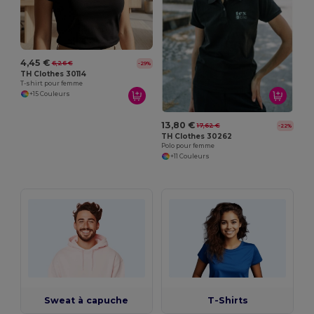
4,45 €
6,26 €
-29%
TH Clothes 30114
T-shirt pour femme
+15 Couleurs
13,80 €
17,62 €
-22%
TH Clothes 30262
Polo pour femme
+11 Couleurs
Sweat à capuche
T-Shirts