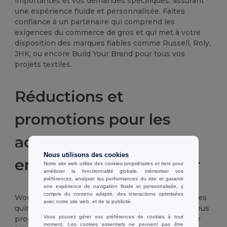
importantes et vos demandes spécifiques, assurant
une expérience fluide et personnalisée. Faites
confiance à un partenaire qui comprend les
exigences du commerce de gros et qui met à votre
disposition des marques fiables comme Russell, Roly,
JHK, ou encore Build Your Brand pour tous vos
projets textiles.
Réductions et
promotions pour les
achats en gros pour les
Nous utilisons des cookies
entreprises de Quimper
Notre site web utilise des cookies propriétaires et tiers pour
améliorer la fonctionnalité globale, mémoriser vos
préférences, analyser les performances du site et garantir
une expérience de navigation fluide et personnalisée, y
compris du contenu adapté, des interactions optimisées
Wordans est le partenaire idéal pour les entreprises
avec notre site web, et de la publicité.
quimpéroises souhaitant optimiser leurs coûts. Nous
Vous pouvez gérer vos préférences de cookies à tout
proposons des prix dégressifs très avantageux sur
moment. Les cookies essentiels ne peuvent pas être