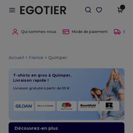
×
Appli Egotier
Obtenir l'appli
Meilleurs prix sur l’app !
Qui sommes-nous
Mode de paiement
Entre
Accueil
>
France
> Quimper
T-shirts en gros à Quimper,
Livraison rapide !
Livraison gratuite à partir de 59 €
Découvrez-en plus