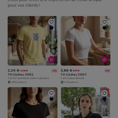
pour vos clients !
3,39 €
3,88 €
4,26 €
5,71 €
-20%
-32%
TH Clothes 30102
TH Clothes 30107
T-shirt homme en coton tubulaire
T-shirt pour femme
+33 Couleurs
+1 Couleurs