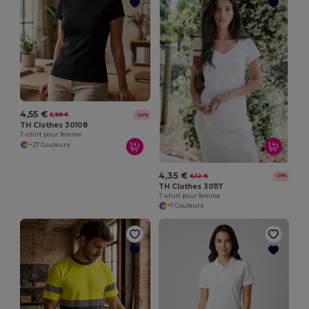
4,55 €
5,98 €
-24%
TH Clothes 30108
T-shirt pour femme
+27 Couleurs
4,35 €
6,12 €
-29%
TH Clothes 30117
T-shirt pour femme
+1 Couleurs