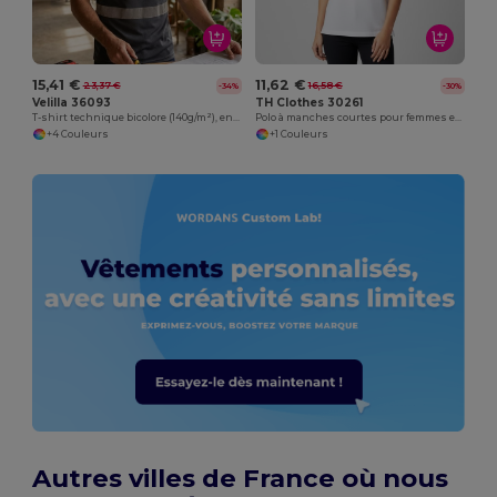
15,41 €
11,62 €
23,37 €
16,58 €
-34%
-30%
Velilla 36093
TH Clothes 30261
T-shirt technique bicolore (140g/m²), en polyester (100%)
Polo à manches courtes pour femmes en coton cardé
+4 Couleurs
+1 Couleurs
Autres villes de France où nous