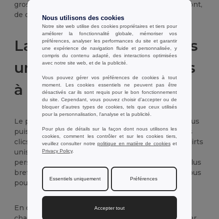
gros à prix intéressants. Chez Wordans, les prix sont,
de ce fait, dégressifs.
Nous utilisons des cookies
Notre site web utilise des cookies propriétaires et tiers pour
améliorer la fonctionnalité globale, mémoriser vos
La référence des t-shirts
préférences, analyser les performances du site et garantir
une expérience de navigation fluide et personnalisée, y
compris du contenu adapté, des interactions optimisées
unis et personnalisables
avec notre site web, et de la publicité.
Vous pouvez gérer vos préférences de cookies à tout
à Perpignan
moment. Les cookies essentiels ne peuvent pas être
désactivés car ils sont requis pour le bon fonctionnement
du site. Cependant, vous pouvez choisir d’accepter ou de
bloquer d'autres types de cookies, tels que ceux utilisés
pour la personnalisation, l'analyse et la publicité.
Le principal atout de nos t-shirts est le fait que vous
Pour plus de détails sur la façon dont nous utilisons les
puissiez les personnaliser en seulement quelques
cookies, comment les contrôler et sur les cookies tiers,
clics à prix bas. Si vous souhaitez acheter des t-shirts
veuillez consulter notre
politique en matière de cookies
et
unis à Perpignan, tous nos vêtements sont
Privacy Policy
.
personnalisables et vous sont envoyés dans les plus
brefs délais. Avant d’effectuer votre commande, vous
Essentiels uniquement
Préférences
pouvez faire une demande de devis.
En ce qui concerne la personnalisation, tous les
Accepter tout
champs sont possibles ! Vous pouvez nous envoyer