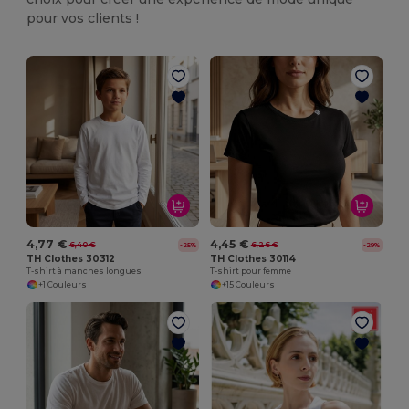
pour vos clients !
4,77 €
4,45 €
6,40 €
6,26 €
-25%
-29%
TH Clothes 30312
TH Clothes 30114
T-shirt à manches longues
T-shirt pour femme
+1 Couleurs
+15 Couleurs