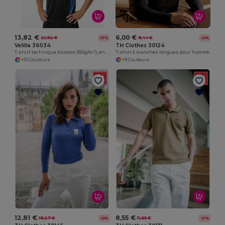
13,82 €
6,00 €
21,92 €
8,44 €
-37%
-29%
Velilla 36034
TH Clothes 30124
T-shirt technique bicolore (160g/m²), en polyester (100%)
T-shirt à manches longues pour homme
+15 Couleurs
+9 Couleurs
12,81 €
8,55 €
18,27 €
11,65 €
-30%
-27%