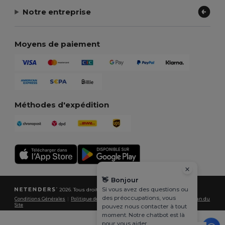
Notre entreprise
Moyens de paiement
Méthodes d'expédition
👋
Bonjour
Si vous avez des questions ou
2026. Tous droits réservés
des préoccupations, vous
Conditions Générales
|
Politique de Confidentialité
|
Politique de Cookies
|
Plan du
Site
pouvez nous contacter à tout
moment. Notre chatbot est là
pour vous aider.