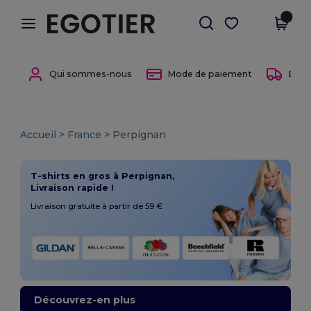
×
Appli Egotier
Obtenir l'appli
Meilleurs prix sur l’app !
Qui sommes-nous
Mode de paiement
Entre
Accueil
>
France
> Perpignan
T-shirts en gros à Perpignan,
Livraison rapide !
Livraison gratuite à partir de 59 €
Découvrez-en plus